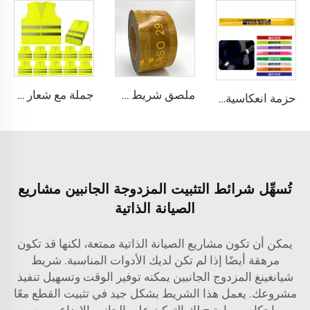
جملة مع شعار مخصص سترة أمان عاكسة للضوء بشبك، سترة أمان بسحاب عاكس للضوء ملابس للاستخدام في البناء
ملصق شريط عاكس رجعي أصفر SASO 2913 للشاحنات والقطارات
حزمة انعكاسية من PVC مع شريط معصم قابل للانحناء ومرئي للاستخدام في الأنشطة الخارجية
تُسهِّل شرائط التثبيت المزدوجة الجانبين مشاريع
الصيانة الذاتية
يمكن أن تكون مشاريع الصيانة الذاتية ممتعة، لكنها قد تكون
مرهقة أيضًا إذا لم تكن لديك الأدوات المناسبة. شريط
شيانغينغ المزدوج الجانبين يمكنه توفير الوقت وتسهيل تنفيذ
مشروعك. يعمل هذا الشريط بشكل جيد في تثبيت القطع معًا
بإحكام، مما يتيح لك التركيز على الجانب الإبداعي من