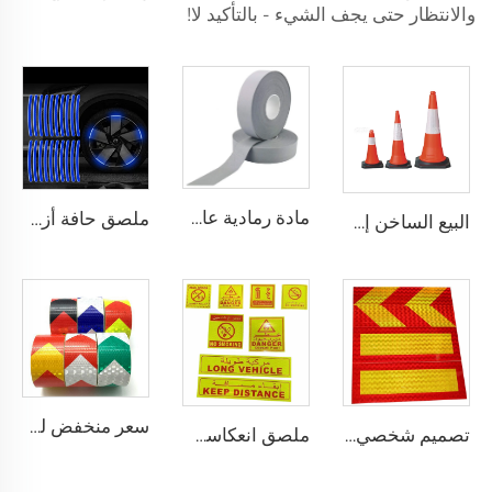
والانتظار حتى يجف الشيء - بالتأكيد لا!
مادة رمادية عاكسة للملابس، شريط عاكس مضيء عالي الكثافة وخياطة ملائمة للملابس والسترات والجاكتات
ملصق حافة أزرق انعكاسي للسيارات والدراجات النارية والعجلات لتزيين السيارات بأمان وزخرفة
البيع الساخن إشارة مرنة ملصقات سلامة عاكسة PVC مخاريط الطرق المرورية
سعر منخفض لشريط أسهم ثلاثي الأبعاد المصنوع من البولي فينيل كلوريد، شريط عاكس للشاحنات
تصميم شخصي لوحة انعكاسية من الألمنيوم للشاحنات الخلفية
ملصق انعكاسي باللغة العربية مخصص من PET/PVC طويل للمركبات / لا تدخين / الحفاظ على المسافة / طفاية الحريق / خطر للسعودية