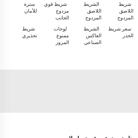
شريط
الشريط
شريط قوي
سترة
اللاصق
اللاصق
مزدوج
للأمان
المزدوج
المزدوج
الجانب
سعر شريط
الشريط
لوحات
شريط
الحذر
العاكس
ممنوع
تحذيري
الصناعي
المرور