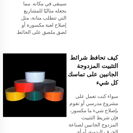
سيبقى في مكانه. مما
يجعله مثاليًا للمشاريع
التي تتطلب متانة، مثل
إصلاح لعبة مكسورة أو
لصق ملصق على الحائط.
كيف تحافظ شرائط
التثبيت المزدوجة
الجانبين على تماسك
كل شيء
سواء كنت تعمل على
مشروع مدرسي أو تقوم
بإصلاح شيء ما مكسور،
فإن شريط التثبيت
المزدوج الجانبين لصناعة
الحرف اليدوية، أو أي