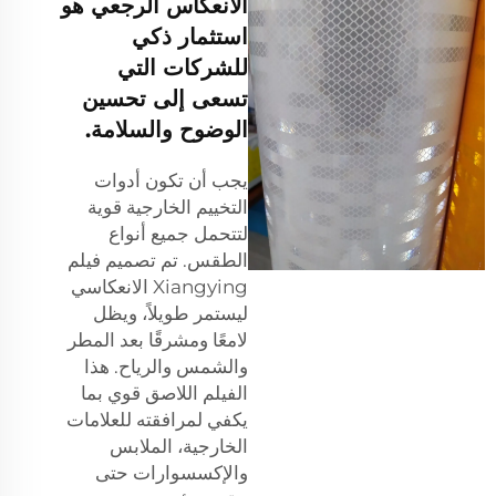
الانعكاس الرجعي هو
استثمار ذكي
للشركات التي
تسعى إلى تحسين
الوضوح والسلامة.
يجب أن تكون أدوات
التخييم الخارجية قوية
لتتحمل جميع أنواع
الطقس. تم تصميم فيلم
Xiangying الانعكاسي
ليستمر طويلاً، ويظل
لامعًا ومشرقًا بعد المطر
والشمس والرياح. هذا
الفيلم اللاصق قوي بما
يكفي لمرافقته للعلامات
الخارجية، الملابس
والإكسسوارات حتى