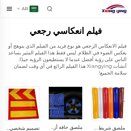
AR
فيلم انعكاسي رجعي
فيلم الانعكاس الرجعي هو نوع فريد من الفيلم الذي يتوهج أو
يعكس الضوء في الظلام. ليس فقط هذا الفيلم المثير يساعد
الناس على رؤية أفضل عندما لا يستطيعون الرؤية جيدًا.
أنشأت Xiangying هذا الفيلم الرائع في أي وقت لضمان
سلامة الجميع!
ملصق حافة أزرق انعكاسي للسيارات والدراجات النارية والعجلات لتزيين السيارات بأمان وزخرفة
ملصق شريط عاكس للعلامات المرورية الملونة، فينيل عاكس، غشاء فيلم عاكس رجعي لعلامة اللوحة
تصميم شخصي لوحة انعكاسية من الألمنيوم للشاحنات الخلفية