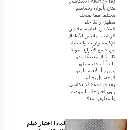
Xiangying الانعكاسي
متاح بألوان وتصاميم
مختلفة مما يمنحك
مظهرًا رائعًا على
الملابس العادية، ملابس
الرياضة، ملابس الأطفال،
الإكسسوارات والعلامات
من جميع الأنواع. سواء
كان ذلك معطفًا يبدو
رائعاً، أو حقيبة ظهر
مميزة أو لافتة طريق
لامعة، فإن فيلم
Xiangying الانعكاسي
يلبي احتياجات الموضة
والوظيفية معًا!
لماذا اختيار فيلم