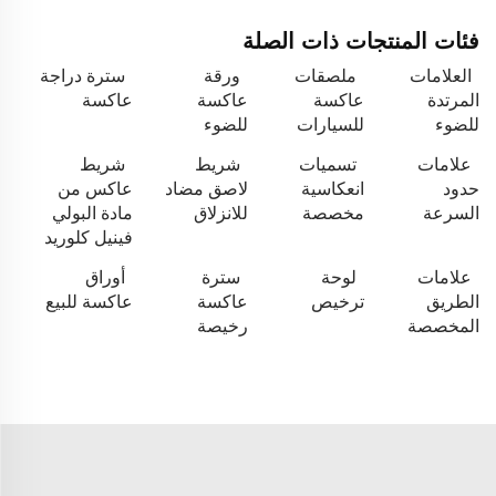
فئات المنتجات ذات الصلة
العلامات
ملصقات
ورقة
سترة دراجة
المرتدة
عاكسة
عاكسة
عاكسة
للضوء
للسيارات
للضوء
علامات
تسميات
شريط
شريط
حدود
انعكاسية
لاصق مضاد
عاكس من
السرعة
مخصصة
للانزلاق
مادة البولي
فينيل كلوريد
علامات
لوحة
سترة
أوراق
الطريق
ترخيص
عاكسة
عاكسة للبيع
المخصصة
رخيصة