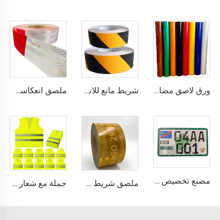
ورق لاصق مضاد للانعكاس بحجم كبير 3200 غشاء فيلم انعكاسي لمصباح الترخيص
شريط مانع للانزلاق أصفر وأسود مع عرض خاص، شريط مضاد للانزلاق للدرج
ملصق انعكاسي أحمر وأبيض، شريط انعكاسي، شريط انعكاسي من نوع Dot C2 للشاحنات
مصنع تخصيص لوحة أرقام الألمنيوم للسيارات
جملة مع شعار مخصص سترة أمان عاكسة للضوء بشبك، سترة أمان بسحاب عاكس للضوء ملابس للاستخدام في البناء
ملصق شريط عاكس رجعي أصفر SASO 2913 للشاحنات والقطارات