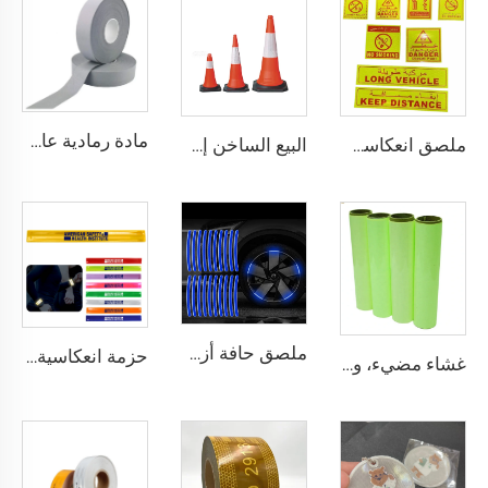
مادة رمادية عاكسة للملابس، شريط عاكس مضيء عالي الكثافة وخياطة ملائمة للملابس والسترات والجاكتات
ملصق انعكاسي باللغة العربية مخصص من PET/PVC طويل للمركبات / لا تدخين / الحفاظ على المسافة / طفاية الحريق / خطر للسعودية
البيع الساخن إشارة مرنة ملصقات سلامة عاكسة PVC مخاريط الطرق المرورية
ملصق حافة أزرق انعكاسي للسيارات والدراجات النارية والعجلات لتزيين السيارات بأمان وزخرفة
حزمة انعكاسية من PVC مع شريط معصم قابل للانحناء ومرئي للاستخدام في الأنشطة الخارجية
غشاء مضيء، ورقة لامعة ذاتية اللصوق تلمع في الظلام، ملصق فينيل فوتولومنيسنت للزينة