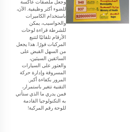
وجعل
ملصقات عاكسة
للضوء
أكثر وظيفية. الآن،
باستخدام الكاميرات
والحواسيب، يمكن
للشرطة قراءة لوحات
الأرقام تلقائيًا لتتبع
المركبات فورًا. هذا يجعل
من السهل القبض على
السائقين السيئين،
والعثور على السيارات
المسروقة وإدارة حركة
المرور بكفاءة أكبر.
التقنية تتغير باستمرار،
فمن يدري ما الذي ستأتي
به التكنولوجيا القادمة
للوحة رقم المركبة!