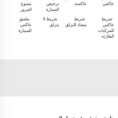
عاكس
عاكسة
ترخيص
ممنوع
السيارة
المرور
شريط
شريط
شريط لا
ملصق
عاكس
مضاد للنزلق
ينزلق
عاكس
للمركبات
للسيارة
الطارئة