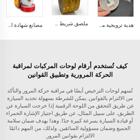
ملصق شريط عاكس رجعي أصفر SASO 2913 للشاحنات والقطارات
هدية ترويجية مخصصة علامة أمان مرئية عالية مع علامة تجارية مخصصة مصنوعة من PVC سلسلة مفتاح انعكاسية
مصانع شهادة الأيزو 104R شريط علامة انعكاسية رجوعية ملصق لشاحنة
كيف تُستخدم أرقام لوحات المركبات لمراقبة
الحركة المرورية وتطبيق القوانين
تُسهم لوحات الترخيص أيضًا في مراقبة حركة المرور والتأكد
من الالتزام بالقوانين. يمكن للشرطة بسهولة تحديد السيارة
عن طريق التحقق من اللوحة الرقمية إذا خرجت السيارة عن
الطريق، على سبيل المثال، عن طريق اجتياز الإشارة الحمراء
أو قيادة السيارة بسرعة كبيرة جدًا. وهذا بهدف ضمان سلامة
الجميع وضمان مسؤولية السائقين. ولذلك، من المهم دائمًا
الالتزام بقوانين المرور.