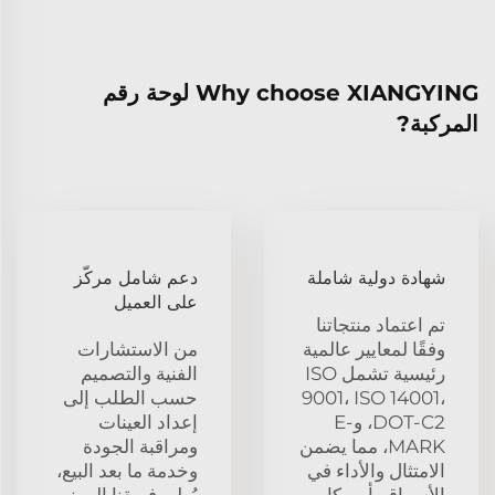
Why choose XIANGYING لوحة رقم
المركبة?
شهادة دولية شاملة
دعم شامل مركّز
على العميل
تم اعتماد منتجاتنا
وفقًا لمعايير عالمية
من الاستشارات
رئيسية تشمل ISO
الفنية والتصميم
9001، ISO 14001،
حسب الطلب إلى
DOT-C2، وE-
إعداد العينات
MARK، مما يضمن
ومراقبة الجودة
الامتثال والأداء في
وخدمة ما بعد البيع،
الأسواق بأمريكا
يُولي فريقنا المهني