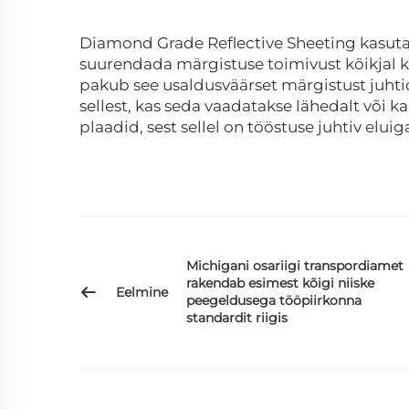
Diamond Grade Reflective Sheeting kasuta
suurendada märgistuse toimivust kõikjal k
pakub see usaldusväärset märgistust juhti
sellest, kas seda vaadatakse lähedalt või
plaadid, sest sellel on tööstuse juhtiv eluiga
Michigani osariigi transpordiamet
rakendab esimest kõigi niiske
Eelmine
peegeldusega tööpiirkonna
standardit riigis