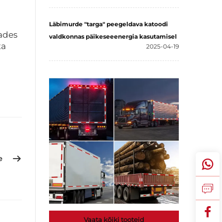
Läbimurde "targa" peegeldava katoodi
tades
valdkonnas päikeseeenergia kasutamisel
ta
2025-04-19
e
Vaata kõiki tooteid