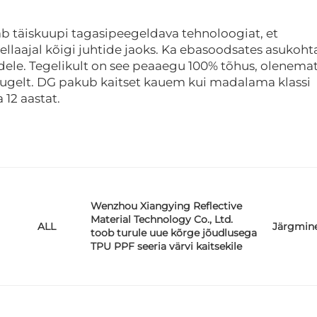
b täiskuupi tagasipeegeldava tehnoloogiat, et
ellaajal kõigi juhtide jaoks. Ka ebasoodsates asukoh
dele. Tegelikult on see peaaegu 100% tõhus, olenema
 kaugelt. DG pakub kaitset kauem kui madalama klassi
 12 aastat.
Wenzhou Xiangying Reflective
Material Technology Co., Ltd.
Järgmin
ALL
toob turule uue kõrge jõudlusega
TPU PPF seeria värvi kaitsekile