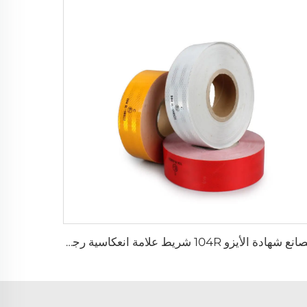
مصانع شهادة الأيزو 104R شريط علامة انعكاسية رجوعية ملصق لشاحنة