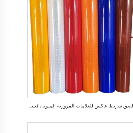
ملصق شريط عاكس للعلامات المرورية الملونة، فينيل عاكس، غشاء فيلم عاكس رجعي لعلامة اللوحة