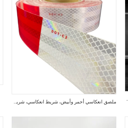
دراجات النارية والعجلات لتزيين السيارات بأمان وزخرفة
ملصق انعكاسي أحمر وأبيض، شريط انعكاسي، شريط انعكاسي من نوع Dot C2 للشاحنات