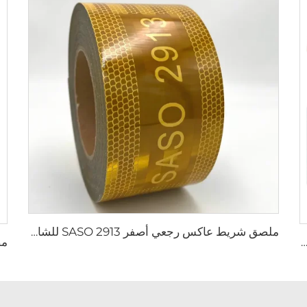
ملصق شريط عاكس رجعي أصفر SASO 2913 للشاحنات والقطارات
اسية من PVC مع شريط معصم قابل للانحناء ومرئي للاستخدام في الأنشطة الخارجية