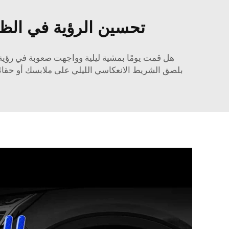
تحسين الرؤية في الظ
هل قمت يومًا بمشية ليلية وواجهت صعوبة في ر
بلصق الشريط الانعكاسي الليلي على ملابسك أو حقائبك