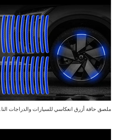
ملصق حافة أزرق انعكاسي للسيارات وال