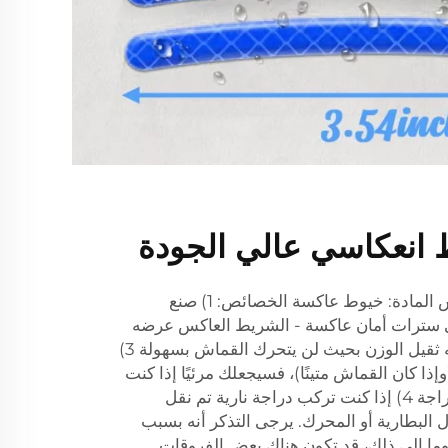
 انعكاسي عالي الجودة
المواصفات: العنصر: شريط عاكس المادة: خيوط عاكسة الخصائص: 1) صنع
لى سترات أمان عاكسة - الشريط العاكس عرضه
1.96 بوصة وطوله 3 ياردات 2) إنه ثقيل الوزن بحيث لن يتحرك القماش بسهولة 3)
وإذا كان القماش متينًا)، فسيجعلك مرئيًا إذا كنت
ترتدي هذه السراويل ليلاً على الدراجة 4) إذا كنت تركب دراجة نارية تم نقل
ل البطارية أو المحرك. يرجى التذكر أنه بسبب
 وما إلى ذلك، قد تكون هناك بعض الفروقات