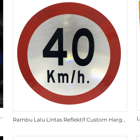
Reflektif Biru untuk Roda Mobil Motor, Stiker Mobil Dekoratif Keselamatan, Peringatan Keselamatan Malam Hari
Rambu Lalu Lintas Reflektif Custom Harga Murah untuk Keselamatan Jalan