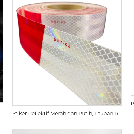
Reflektif Biru untuk Roda Mobil Motor, Stiker Mobil Dekoratif Keselamatan, Peringatan Keselamatan Malam Hari
Stiker Reflektif Merah dan Putih, Lakban Reflektor, Lakban Dot C2 Reflektif untuk Truk