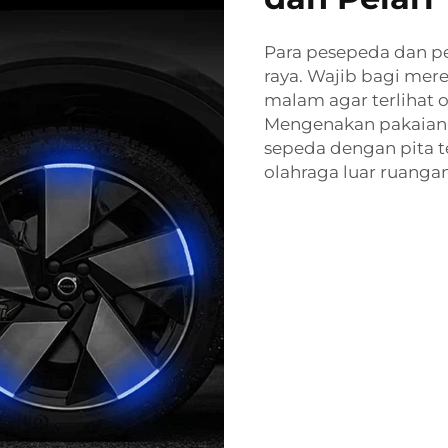
Para pesepeda dan pe
raya. Wajib bagi mer
malam agar terlihat 
Mengenakan pakaian 
sepeda dengan pita 
olahraga luar ruanga