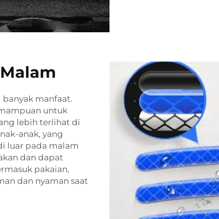
f Malam
i banyak manfaat.
kemampuan untuk
 lebih terlihat di
anak-anak, yang
di luar pada malam
nakan dan dapat
ermasuk pakaian,
aman dan nyaman saat