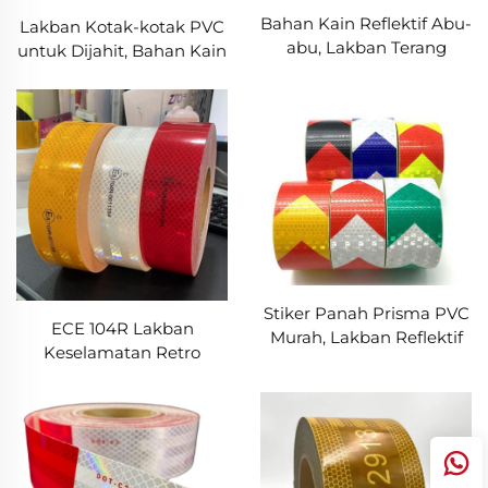
Bahan Kain Reflektif Abu-
Lakban Kotak-kotak PVC
abu, Lakban Terang
untuk Dijahit, Bahan Kain
untuk Dijahit pada
Reflektif untuk Jaket
Pakaian Rompi Jaket
Pakaian Rompi Tas
Stiker Panah Prisma PVC
ECE 104R Lakban
Murah, Lakban Reflektif
Keselamatan Retro
untuk Truk
Reflektif Ultra Terang
untuk Truk dan Trailer