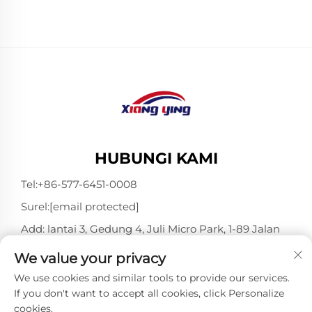
untuk Truk
HUBUNGI KAMI
Tel:
+86-577-6451-0008
Surel:
[email protected]
Add: lantai 3, Gedung 4, Juli Micro Park, 1-89 Jalan
Songtao, Longgang, Wenzhou, Zhejiang, Tiongkok
We value your privacy
325802
We use cookies and similar tools to provide our services.
If you don't want to accept all cookies, click Personalize
cookies.
Hak Cipta © Wenzhou Xiangying Reflective Materials