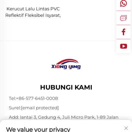
Kerucut Lalu Lintas PVC
Reflektif Fleksibel Isyarat,
Grosir
HUBUNGI KAMI
Tel:
+86-577-6451-0008
Surel:
[email protected]
Add: lantai 3, Gedung 4, Juli Micro Park, 1-89 Jalan
Songtao, Longgang, Wenzhou, Zhejiang, Tiongkok
We value your privacy
325802