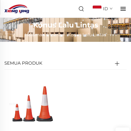
ID
Konus Lalu Lintas
Halaman Utama
>
Konus Lalu Lintas
SEMUA PRODUK