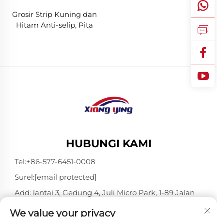
Grosir Strip Kuning dan
Hitam Anti-selip, Pita
Anti-selip untuk Tangga
HUBUNGI KAMI
Tel:
+86-577-6451-0008
Surel:
[email protected]
Add: lantai 3, Gedung 4, Juli Micro Park, 1-89 Jalan
Songtao, Longgang, Wenzhou, Zhejiang, Tiongkok
We value your privacy
325802