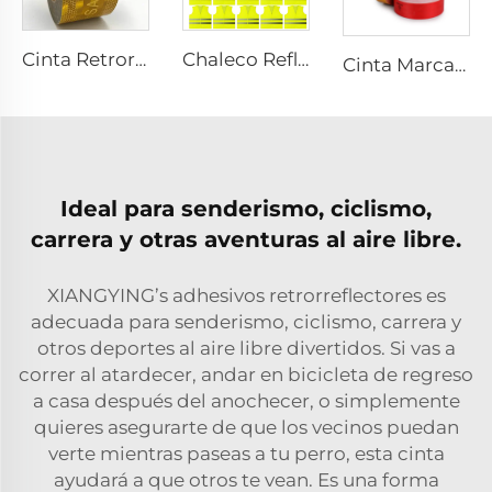
Chaleco Reflectante de Seguridad Personalizado con Logotipo, Ropa de Seguridad con Cremallera Reflectante para Construcción
Cinta Retroreflectante SASO 2913 Amarilla para Camión y Remolque
Cinta Marcadora Retroreflectante CE 104R para Camión, Fabricada en Fábrica
Ideal para senderismo, ciclismo,
carrera y otras aventuras al aire libre.
XIANGYING’s
adhesivos retrorreflectores
es
adecuada para senderismo, ciclismo, carrera y
otros deportes al aire libre divertidos. Si vas a
correr al atardecer, andar en bicicleta de regreso
a casa después del anochecer, o simplemente
quieres asegurarte de que los vecinos puedan
verte mientras paseas a tu perro, esta cinta
ayudará a que otros te vean. Es una forma