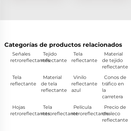
Categorías de productos relacionados
Señales
Tejido
Tela
Material
retroreflectantes
reflectante
reflectante
de tejido
reflectante
Tela
Material
Vinilo
Conos de
reflectante
de tela
reflectante
tráfico en
reflectante
azul
la
carretera
Hojas
Tela
Película
Precio de
retroreflectantes
retroreflectante
retroreflectante
chaleco
reflectante