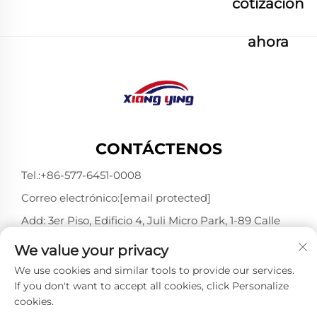
cotización
ahora
CONTÁCTENOS
Tel.:
+86-577-6451-0008
Correo electrónico:
[email protected]
Add: 3er Piso, Edificio 4, Juli Micro Park, 1-89 Calle
Songtao, Longgang, Wenzhou, Zhejiang, China
We value your privacy
325802
We use cookies and similar tools to provide our services.
If you don't want to accept all cookies, click Personalize
cookies.
Derechos de autor © Wenzhou Xiangying Reflective