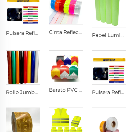
Cinta Reflectante de PVC con Diseño Cuadros, Tela Reflectante para Chaquetas, Prendas, Chalecos y Bolsos
Pulsera Reflectante de PVC con Cierre de Presión, Pulsera para Actividades al Aire Libre
Papel Luminiscente Adhesivo, Papel Autoluminiscente Adhesivo, Adhesivo Vinílico Fotoluminiscente para Decoración
Barato PVC Adhesivos Prismáticos con Flechas Retroreflectantes, Cinta Reflectante para Camión
Rollo Jumbo de Vinilo Reflectante 3200, Película de Lámina Reflectante para Placas de Vehículos
Pulsera Reflectante de PVC con Cierre de Presión, Pulsera para Actividades al Aire Libre