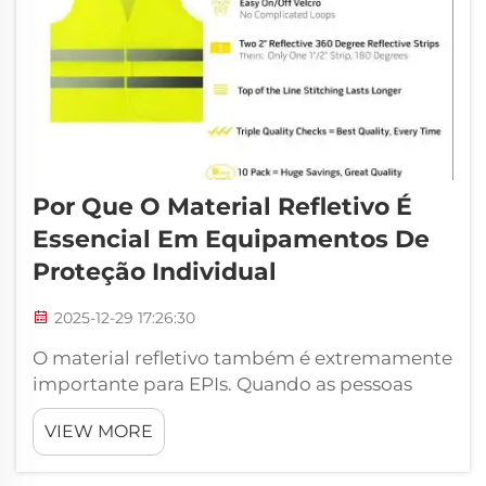
Por Que O Material Refletivo É
Essencial Em Equipamentos De
Proteção Individual
2025-12-29 17:26:30
O material refletivo também é extremamente
importante para EPIs. Quando as pessoas
estão trabalhando em locais públicos,
VIEW MORE
precisam ser vistas por outras pessoas. Isso é
particularmente verdadeiro se começarem a