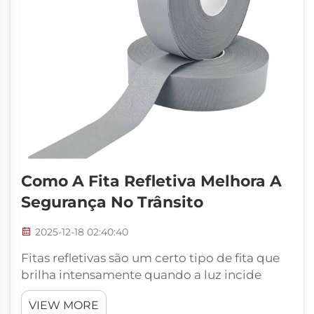
Como A Fita Refletiva Melhora A
Segurança No Trânsito
2025-12-18 02:40:40
Fitas refletivas são um certo tipo de fita que
brilha intensamente quando a luz incide
sobre ela. Ainda assim, esse dispositivo
VIEW MORE
simples e relativamente barato é uma