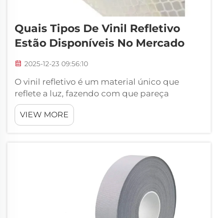
Quais Tipos De Vinil Refletivo
Estão Disponíveis No Mercado
2025-12-23 09:56:10
O vinil refletivo é um material único que
reflete a luz, fazendo com que pareça
brilhante no escuro. Por isso, é extremamente
VIEW MORE
útil para inúmeras coisas, como placas,
roupas e veículos. Escolhem o vinil refletivo
para tornar as coisas mais seguras e fáceis de
...