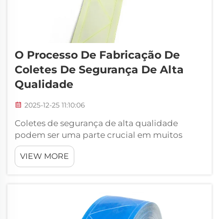
O Processo De Fabricação De
Coletes De Segurança De Alta
Qualidade
2025-12-25 11:10:06
Coletes de segurança de alta qualidade
podem ser uma parte crucial em muitos
empregos, especialmente na construção civil
VIEW MORE
e em outros setores onde as pessoas
trabalham próximas a veículos em
movimento ou equipamentos pesados. Onde
estão os melhores fornecedores atacadistas
de coletes de segurança para...