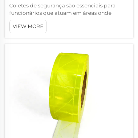
Coletes de segurança são essenciais para
funcionários que atuam em áreas onde
precisam ser vistos. Esses coletes são
VIEW MORE
comumente de cor brilhante, laranja ou
amarela, e ajudam a manter os trabalhadores
seguros. Quando os trabalhadores são visíveis
para as pessoas, há menor risco de...