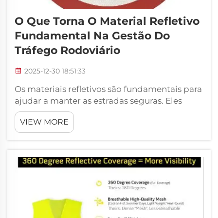
O Que Torna O Material Refletivo
Fundamental Na Gestão Do
Tráfego Rodoviário
2025-12-30 18:51:33
Os materiais refletivos são fundamentais para
ajudar a manter as estradas seguras. Eles
auxiliam os motoristas a identificar placas de
VIEW MORE
trânsito, marcações viárias e até mesmo
pessoas durante a noite ou quando as
condições meteorológicas são ruins. Quando
os condutores têm melhor visibilidade,
tomam decisões mais seguras. Th...