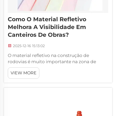
Como O Material Refletivo
Melhora A Visibilidade Em
Canteiros De Obras?
2025-12-16 15:13:02
O material refletivo na construção de
rodovias é muito importante na zona de
trabalho. Ele facilita a visualização pelos
VIEW MORE
trabalhadores, especialmente quando está
escuro ou o tempo está ruim. Isso é
significativo porque os canteiros de obra são
perigosos. Os trabalhadores precisam
enxergar onde...