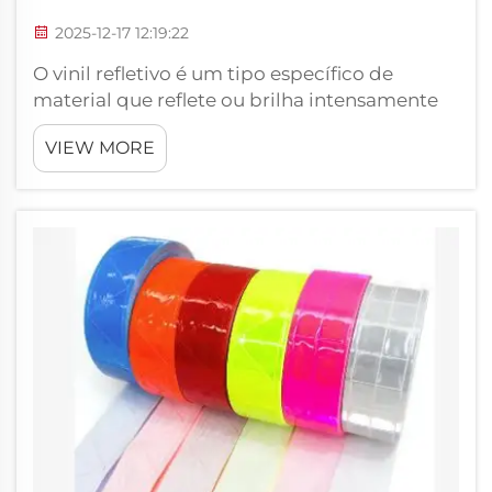
2025-12-17 12:19:22
O vinil refletivo é um tipo específico de
material que reflete ou brilha intensamente
quando qualquer luz incide sobre ele. Isso
VIEW MORE
torna o material altamente prático para uma
infinidade de usos externos. A Xiangying é
uma fabricante profissional pioneira em vinil
refletivo...