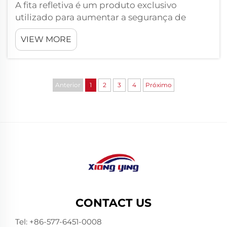
A fita refletiva é um produto exclusivo
utilizado para aumentar a segurança de
aeronaves e embarcações. É composta por
VIEW MORE
pequenas esferas de vidro ou prismas que
capturam a luz. Isso cria um reflexo que brilha
intensamente quando a luz atinge a fita. Para
pilotos que voam em ...
Anterior
1
2
3
4
Próximo
CONTACT US
Tel:
+86-577-6451-0008