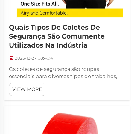
Quais Tipos De Coletes De
Segurança São Comumente
Utilizados Na Indústria
2025-12-27 08:40:41
Os coletes de segurança são roupas
essenciais para diversos tipos de trabalhos,
garantindo a segurança dos funcionários. Eles
VIEW MORE
são populares entre as pessoas que precisam
ser vistas em áreas movimentadas, como
canteiros de obras ou armazéns. Os coletes
de segurança estão disponíveis em diferentes
tipos, cada um com uma função específica...