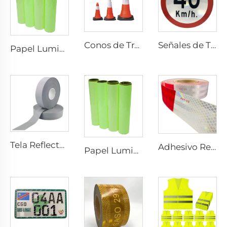
Conos de Tráfico Reflectantes Flexibles de PVC para Seguridad Vial en Oferta
Señales de Tráfico Reflectantes Personalizadas de Precio Económico por Fábrica
Papel Luminiscente Adhesivo, Papel Autoluminiscente Adhesivo, Adhesivo Vinílico Fotoluminiscente para Decoración
Tela Reflectante Gris, Cinta Reflectante de Alta Luminosidad para Coser en Prendas, Chalecos y Chaquetas
Adhesivo Reflectante Rojo y Blanco, Cinta Reflectante, Cinta Reflectante Dot C2 para Camión
Papel Luminiscente Adhesivo, Papel Autoluminiscente Adhesivo, Adhesivo Vinílico Fotoluminiscente para Decoración