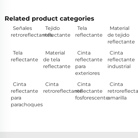
Related product categories
Señales
Tejido
Tela
Material
retroreflectantes
reflectante
reflectante
de tejido
reflectante
Tela
Material
Cinta
Cinta
reflectante
de tela
reflectante
reflectante
reflectante
para
industrial
exteriores
Cinta
Cinta
Cinta
Cinta
reflectante
retroreflectante
reflectante
retroreflect
para
fosforescente
amarilla
parachoques