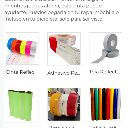
mientras juegas afuera, esta cinta puede
ayudarte. Puedes pegarla en tu ropa, mochila o
incluso en tu bicicleta, solo para ser visto.
Tela Reflectante Gris, Cinta Reflectante de Alta Luminosidad para Coser en Prendas, Chalecos y Chaquetas
Cinta Reflectante de PVC con Diseño Cuadros, Tela Reflectante para Chaquetas, Prendas, Chalecos y Bolsos
Adhesivo Reflectante Rojo y Blanco, Cinta Reflectante, Cinta Reflectante Dot C2 para Camión