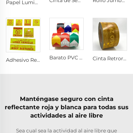
Cinta de Seguridad Retroreflectante Ultra Brillante ECE 104R para Camión y Remolque
Rollo Jumbo de Vinilo Reflectante 3200, Película de Lámina Reflectante para Placas de Vehículos
Papel Luminiscente Adhesivo, Papel Autoluminiscente Adhesivo, Adhesivo Vinílico Fotoluminiscente para Decoración
Barato PVC Adhesivos Prismáticos con Flechas Retroreflectantes, Cinta Reflectante para Camión
Cinta Retroreflectante SASO 2913 Amarilla para Camión y Remolque
Adhesivo Reflectante Personalizado en Árabe para Vehículo Largo PET/PVC/Prohibido Fumar/Mantener Distancia/Extintor de Incendios/Peligro para ARABIA SAUDITA
Manténgase seguro con cinta
reflectante roja y blanca para todas sus
actividades al aire libre
Sea cual sea la actividad al aire libre que