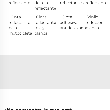
reflectante
de tela
reflectantes
reflectante
reflectante
Cinta
Cinta
Cinta
Vinilo
reflectante
reflectante
adhesiva
reflector
para
roja y
antideslizante
blanco
motocicleta
blanca
¿No encuentra lo que está