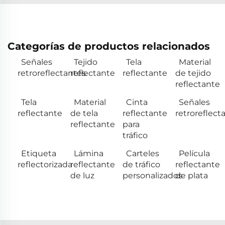
Categorías de productos relacionados
Señales
Tejido
Tela
Material
retroreflectantes
reflectante
reflectante
de tejido
reflectante
Tela
Material
Cinta
Señales
reflectante
de tela
reflectante
retroreflect
reflectante
para
tráfico
Etiqueta
Lámina
Carteles
Película
reflectorizada
reflectante
de tráfico
reflectante
de luz
personalizados
de plata