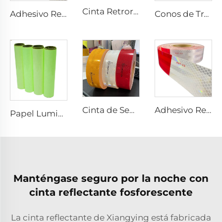
Cinta Retroreflectante SASO 2913 Amarilla para Camión y Remolque
Adhesivo Reflectante Rojo y Blanco, Cinta Reflectante, Cinta Reflectante Dot C2 para Camión
Conos de Tráfico Reflectantes Flexibles de PVC para Seguridad Vial en Oferta
Cinta de Seguridad Retroreflectante Ultra Brillante ECE 104R para Camión y Remolque
Adhesivo Reflectante Rojo y Blanco, Cinta Reflectante, Cinta Reflectante Dot C2 para Camión
Papel Luminiscente Adhesivo, Papel Autoluminiscente Adhesivo, Adhesivo Vinílico Fotoluminiscente para Decoración
Manténgase seguro por la noche con
cinta reflectante fosforescente
La cinta reflectante de Xiangying está fabricada