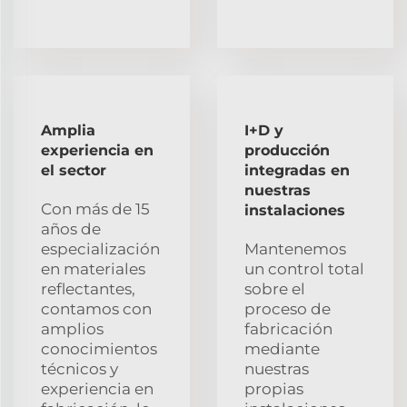
Amplia
I+D y
experiencia en
producción
el sector
integradas en
nuestras
Con más de 15
instalaciones
años de
especialización
Mantenemos
en materiales
un control total
reflectantes,
sobre el
contamos con
proceso de
amplios
fabricación
conocimientos
mediante
técnicos y
nuestras
experiencia en
propias