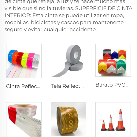
de cinta que refleja la luz y te hace mucho más
visible que si no la tuvieras. SUPERFICIE DE CINTA
INTERIOR: Esta cinta se puede utilizar en ropa,
mochilas, bicicletas y cascos para mantenerte
seguro y evitar cualquier accidente.
Barato PVC Adhesivos Prismáticos con Flechas Retroreflectantes, Cinta Reflectante para Camión
Tela Reflectante Gris, Cinta Reflectante de Alta Luminosidad para Coser en Prendas, Chalecos y Chaquetas
Cinta Reflectante de PVC con Diseño Cuadros, Tela Reflectante para Chaquetas, Prendas, Chalecos y Bolsos