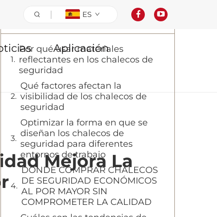
ES
Tabla de contenidos
ticias
Aplicación
Por qué usar materiales
reflectantes en los chalecos de
seguridad
Qué factores afectan la
visibilidad de los chalecos de
seguridad
Optimizar la forma en que se
diseñan los chalecos de
seguridad para diferentes
entornos de trabajo
idad Mejora La
DÓNDE COMPRAR CHALECOS
or
DE SEGURIDAD ECONÓMICOS
AL POR MAYOR SIN
COMPROMETER LA CALIDAD