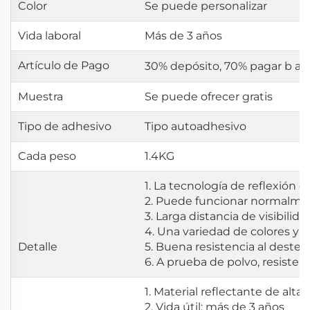
Color
Se puede personalizar
Vida laboral
Más de 3 años
Artículo de Pago
30% depósito, 70%
pagar b
al
Muestra
Se puede ofrecer gratis
Tipo de adhesivo
Tipo autoadhesivo
Cada peso
1.4KG
1. La tecnología de reflexión de
2. Puede funcionar normalm
3. Larga distancia de visibilida
4. Una variedad de colores y 
Detalle
5. Buena resistencia al desteñ
6. A prueba de polvo, resisten
1. Material reflectante de alta v
2. Vida útil: más de 3 años