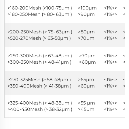
>160-200Mesh (>100-75μm
)
>100μm
<1%<>
<7
>180-250Mesh (>
80
-
63
μm
)
>90
μm
<1%<>
<6
>
20
0
-250
Mesh (>
75
-
63
μm
)
>
80
μm
<1%<>
<6
>
520-270
Mesh (>
63-58
μm
)
>70
μm
<1%<>
<5
>
250-300
Mesh (>
63-48
μm
)
>
70
μm
<1%<>
<4
>
300-350
Mesh (>
48-41
μm
)
>60
μm
<1%<>
<3
>
270-325
Mesh (>
58-48
μm
)
>65
μm
<1%<>
<4
>
350-400
Mesh (>
41-38
μm
)
>60
μm
<1%<>
<3
>
325-400
Mesh (>
48-38
μm
)
>
5
5 μm
<1%<>
<3
>
400-450
Mesh (>
38-32
μm
)
>45
μm
<1%<>
<2