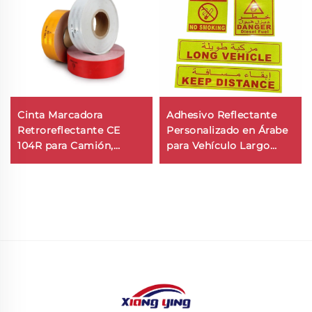
Cinta Marcadora
Adhesivo Reflectante
Retroreflectante CE
Personalizado en Árabe
104R para Camión,
para Vehículo Largo
Fabricada en Fábrica
PET/PVC/Prohibido
Fumar/Mantener
Distancia/Extintor de
Incendios/Peligro para
ARABIA SAUDITA