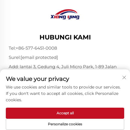
HUBUNGI KAMI
Tel:
+86-577-6451-0008
Surel:
[email protected]
Add: lantai 3, Gedung 4, Juli Micro Park, 1-89 Jalan
Songtao, Longgang, Wenzhou, Zhejiang, Tiongkok
We value your privacy
325802
We use cookies and similar tools to provide our services.
If you don't want to accept all cookies, click Personalize
cookies.
Hak Cipta © Wenzhou Xiangying Reflective Materials
Science Technology Co., Ltd. Seluruh Hak Dilindungi
Undang-undang -
Kebijakan Privasi
-
Blog
Accept all
Personalize cookies