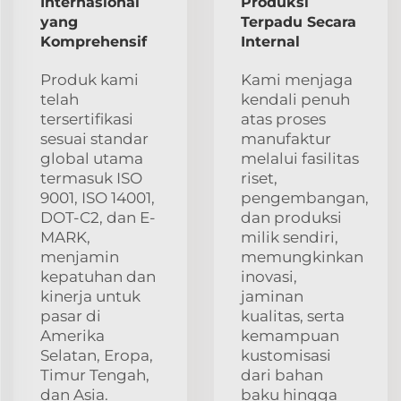
Internasional
Produksi
yang
Terpadu Secara
Komprehensif
Internal
Produk kami
Kami menjaga
telah
kendali penuh
tersertifikasi
atas proses
sesuai standar
manufaktur
global utama
melalui fasilitas
termasuk ISO
riset,
9001, ISO 14001,
pengembangan,
DOT-C2, dan E-
dan produksi
MARK,
milik sendiri,
menjamin
memungkinkan
kepatuhan dan
inovasi,
kinerja untuk
jaminan
pasar di
kualitas, serta
Amerika
kemampuan
Selatan, Eropa,
kustomisasi
Timur Tengah,
dari bahan
dan Asia.
baku hingga