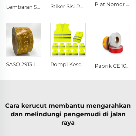
Plat Nomor Aluminium Custom Pabrik untuk Mobil
Stiker Sisi Reflektif Biru untuk Roda Mobil Motor, Stiker Mobil Dekoratif Keselamatan, Peringatan Keselamatan Malam Hari
Lembaran Stiker Rambu Lalu Lintas Prisma Reflektif, Vinil Reflektif, Film Retro Reflektif untuk Papan Nama
Rompi Keselamatan Reflektif Mesh dengan Logo Custom, Jaket Reflektif dengan Resleting untuk Konstruksi
SASO 2913 Lakban Kuning Retro Reflektif untuk Truk dan Trailer
Pabrik CE 104R Lakban Tanda Reflektif Retro untuk Truk
Cara kerucut membantu mengarahkan
dan melindungi pengemudi di jalan
raya