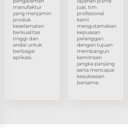
pengalaman
layanan purna
manufaktur
jual, tim
yang menjamin
profesional
produk
kami
keselamatan
mengutamakan
berkualitas
kepuasan
tinggi dan
pelanggan
andal untuk
dengan tujuan
berbagai
membangun
aplikasi.
kemitraan
jangka panjang
serta mencapai
kesuksesan
bersama.