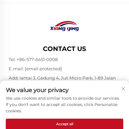
CONTACT US
Tel:
+86-577-6451-0008
E-mail:
[email protected]
Add: lantai 3, Gedung 4, Juli Micro Park, 1-89 Jalan
Songtao, Longgang, Wenzhou, Zhejiang, Tiongkok
We value your privacy
325802
We use cookies and similar tools to provide our services.
If you don't want to accept all cookies, click Personalize
cookies.
Hak Cipta © Wenzhou Xiangying Reflective Materials
Science Technology Co., Ltd. Seluruh Hak Dilindungi
Undang-undang -
Privacy Policy
-
Blog
Accept all