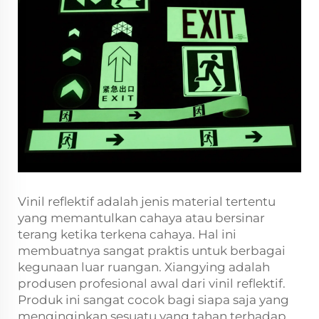
Vinil reflektif adalah jenis material tertentu
yang memantulkan cahaya atau bersinar
terang ketika terkena cahaya. Hal ini
membuatnya sangat praktis untuk berbagai
kegunaan luar ruangan. Xiangying adalah
produsen profesional awal dari vinil reflektif.
Produk ini sangat cocok bagi siapa saja yang
menginginkan sesuatu yang tahan terhadap