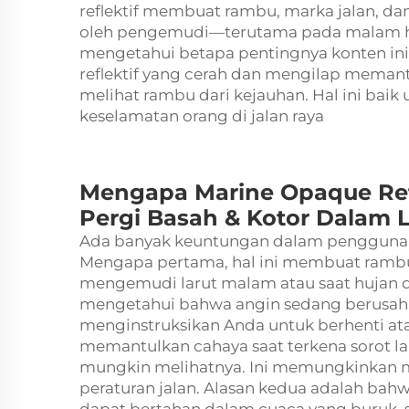
reflektif membuat rambu, marka jalan, dan 
oleh pengemudi—terutama pada malam ha
mengetahui betapa pentingnya konten ini b
reflektif yang cerah dan mengilap meman
melihat rambu dari kejauhan. Hal ini ba
keselamatan orang di jalan raya
Mengapa Marine Opaque Ref
Pergi Basah & Kotor Dalam L
Ada banyak keuntungan dalam penggunaan v
Mengapa pertama, hal ini membuat rambu 
mengemudi larut malam atau saat hujan de
mengetahui bahwa angin sedang berusaha
menginstruksikan Anda untuk berhenti atau
memantulkan cahaya saat terkena sorot 
mungkin melihatnya. Ini memungkinkan 
peraturan jalan. Alasan kedua adalah bah