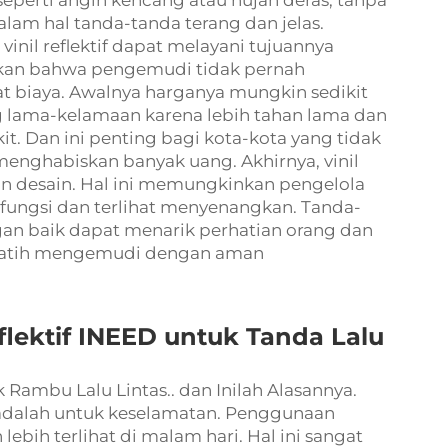
eperti angin kencang atau hujan deras, tanpa
lam hal tanda-tanda terang dan jelas.
vinil reflektif dapat melayani tujuannya
kan bahwa pengemudi tidak pernah
mat biaya. Awalnya harganya mungkin sedikit
 lama-kelamaan karena lebih tahan lama dan
. Dan ini penting bagi kota-kota yang tidak
ghabiskan banyak uang. Akhirnya, vinil
dan desain. Hal ini memungkinkan pengelola
fungsi dan terlihat menyenangkan. Tanda-
an baik dapat menarik perhatian orang dan
latih mengemudi dengan aman
lektif INEED untuk Tanda Lalu
k Rambu Lalu Lintas.. dan Inilah Alasannya.
s adalah untuk keselamatan. Penggunaan
lebih terlihat di malam hari. Hal ini sangat