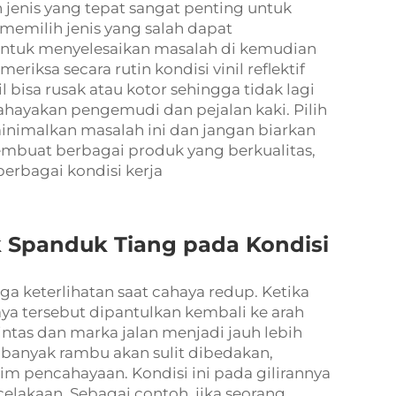
h jenis yang tepat sangat penting untuk
 memilih jenis yang salah dapat
untuk menyelesaikan masalah di kemudian
eriksa secara rutin kondisi vinil reflektif
il bisa rusak atau kotor sehingga tidak lagi
ahayakan pengemudi dan pejalan kaki. Pilih
eminimalkan masalah ini dan jangan biarkan
membuat berbagai produk yang berkualitas,
rbagai kondisi kerja
uk Spanduk Tiang pada Kondisi
ga keterlihatan saat cahaya redup. Ketika
aya tersebut dipantulkan kembali ke arah
ntas dan marka jalan menjadi jauh lebih
if, banyak rambu akan sulit dibedakan,
im pencahayaan. Kondisi ini pada gilirannya
akaan. Sebagai contoh, jika seorang