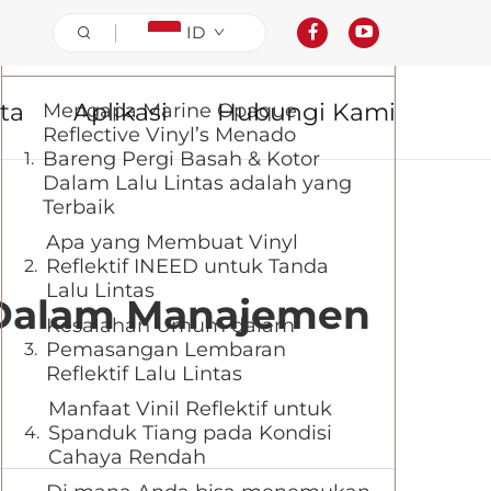
ID
Daftar Isi
ta
Aplikasi
Hubungi Kami
Mengapa Marine Opaque
Reflective Vinyl’s Menado
Bareng Pergi Basah & Kotor
Dalam Lalu Lintas adalah yang
Terbaik
Apa yang Membuat Vinyl
Reflektif INEED untuk Tanda
Lalu Lintas
g Dalam Manajemen
Kesalahan Umum dalam
Pemasangan Lembaran
Reflektif Lalu Lintas
Manfaat Vinil Reflektif untuk
Spanduk Tiang pada Kondisi
Cahaya Rendah