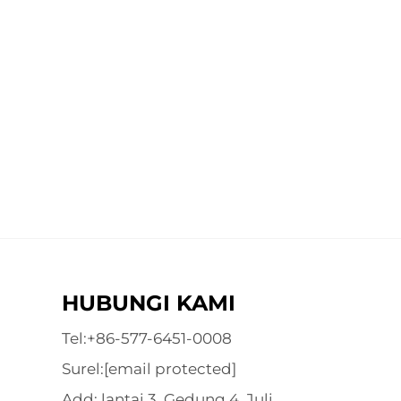
HUBUNGI KAMI
Tel:
+86-577-6451-0008
Surel:
[email protected]
Add: lantai 3, Gedung 4, Juli