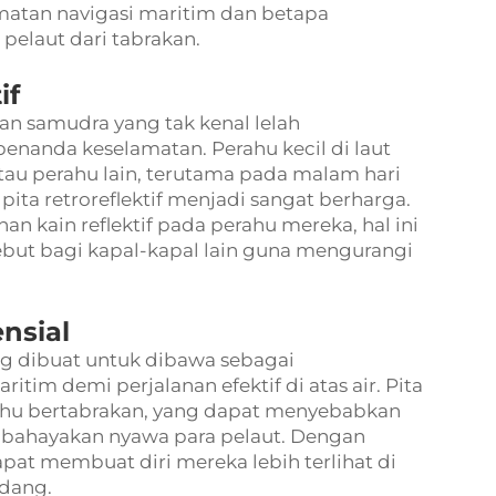
matan navigasi maritim dan betapa
 pelaut dari tabrakan.
if
ran samudra yang tak kenal lelah
penanda keselamatan. Perahu kecil di laut
l atau perahu lain, terutama pada malam hari
 pita retroreflektif menjadi sangat berharga.
han kain reflektif
pada perahu mereka, hal ini
sebut bagi kapal-kapal lain guna mengurangi
nsial
ang dibuat untuk dibawa sebagai
im demi perjalanan efektif di atas air. Pita
rahu bertabrakan, yang dapat menyebabkan
mbahayakan nyawa para pelaut. Dengan
apat membuat diri mereka lebih terlihat di
ndang.