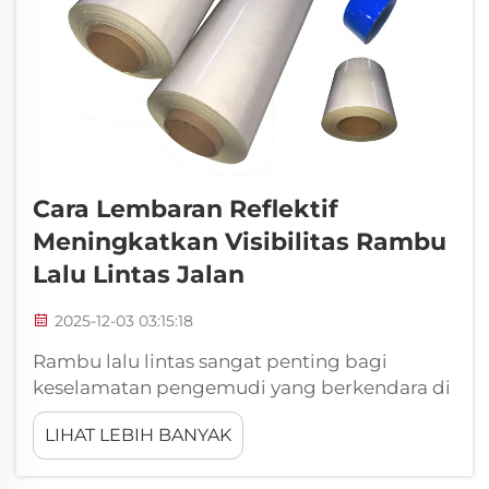
Cara Lembaran Reflektif
Meningkatkan Visibilitas Rambu
Lalu Lintas Jalan
2025-12-03 03:15:18
Rambu lalu lintas sangat penting bagi
keselamatan pengemudi yang berkendara di
jalan. Rambu-rambu ini memberi tahu
LIHAT LEBIH BANYAK
pengemudi di mana mereka harus
mengemudi, memperingatkan mereka