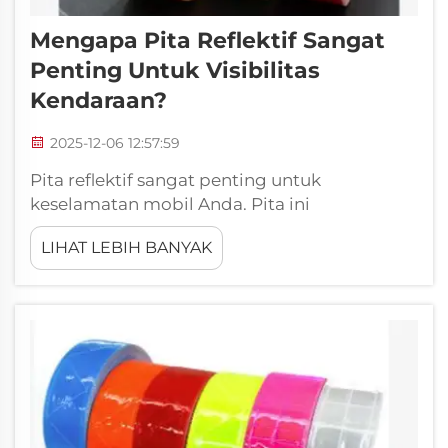
Mengapa Pita Reflektif Sangat
Penting Untuk Visibilitas
Kendaraan?
2025-12-06 12:57:59
Pita reflektif sangat penting untuk
keselamatan mobil Anda. Pita ini
memudahkan pengemudi lain melihat
LIHAT LEBIH BANYAK
mobil, truk, dan kendaraan lain terutama saat
gelap atau berkabut. Xiangying
mengkhususkan diri pada pita reflektif
berkualitas tinggi yang dapat diterapkan
pada kendaraan untuk membuatnya lebih...