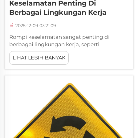
Keselamatan Penting Di
Berbagai Lingkungan Kerja
2025-12-09 03:21:09
Rompi keselamatan sangat penting di
berbagai lingkungan kerja, seperti
konstruksi, pekerjaan jalan raya, dan gudang.
LIHAT LEBIH BANYAK
Berikut alasan mengapa rompi ini
membantu menjaga keselamatan pekerja:
Rompi membuat mereka mudah terlihat.
Warna rompi keselamatan dapat
menentukan seberapa mencolok seseorang