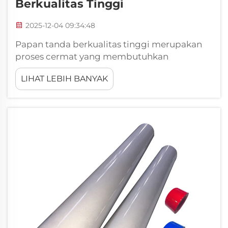
Berkualitas Tinggi
2025-12-04 09:34:48
Papan tanda berkualitas tinggi merupakan
proses cermat yang membutuhkan
keterampilan dan perhatian terhadap detail.
LIHAT LEBIH BANYAK
Papan tanda tersedia di mana-mana. Anda
melihatnya di sekolah, toko, dan rumah sakit,
memberi arahan atau informasi penting
kepada masyarakat. Perusahaan seperti
Xiangying berspesialisasi dalam produ...