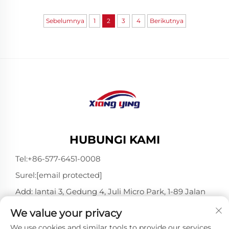
terhadap bahaya potensial, serta
memberikan informasi yang berguna.
Sebelumnya
1
2
3
4
Berikutnya
Namun ada satu masalah. Beberapa rambu
tersebut dapat ...
HUBUNGI KAMI
Tel:
+86-577-6451-0008
Surel:
[email protected]
Add: lantai 3, Gedung 4, Juli Micro Park, 1-89 Jalan
Songtao, Longgang, Wenzhou, Zhejiang, Tiongkok
We value your privacy
325802
We use cookies and similar tools to provide our services.