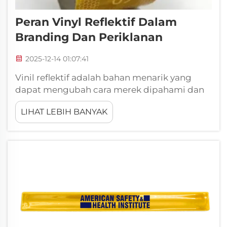
Peran Vinyl Reflektif Dalam
Branding Dan Periklanan
2025-12-14 01:07:41
Vinil reflektif adalah bahan menarik yang
dapat mengubah cara merek dipahami dan
diingat. Vinil ini bercahaya, terutama pada
LIHAT LEBIH BANYAK
malam hari atau dalam cahaya redup,
sehingga menarik perhatian orang. Sifat
inilah yang disukai banyak pelaku bisnis.
Misalnya, wh...