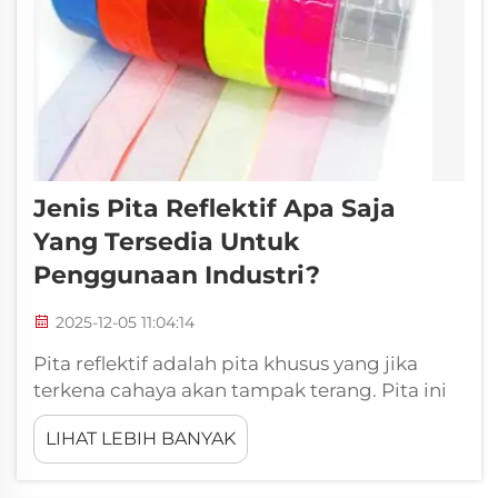
Jenis Pita Reflektif Apa Saja
Yang Tersedia Untuk
Penggunaan Industri?
2025-12-05 11:04:14
Pita reflektif adalah pita khusus yang jika
terkena cahaya akan tampak terang. Pita ini
digunakan di berbagai industri untuk
LIHAT LEBIH BANYAK
melindungi manusia dan peralatan. Pita
reflektif tersedia di jalan, kendaraan, dan
bahkan peralatan keselamatan. Pita ini