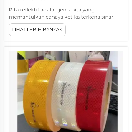
Pita reflektif adalah jenis pita yang
memantulkan cahaya ketika terkena sinar.
Nah, pita ini sangat berguna untuk menjaga
LIHAT LEBIH BANYAK
keselamatan orang di tempat kerja. Di lokasi
kerja yang sibuk seperti pabrik atau proyek
konstruksi, pekerja perlu dapat melihat
secara tepat apa yang...