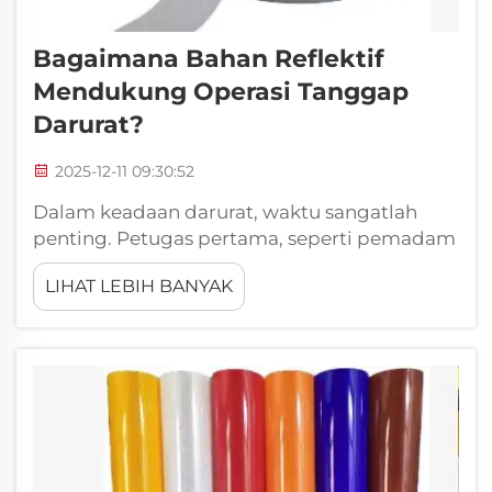
Bagaimana Bahan Reflektif
Mendukung Operasi Tanggap
Darurat?
2025-12-11 09:30:52
Dalam keadaan darurat, waktu sangatlah
penting. Petugas pertama, seperti pemadam
kebakaran, polisi, dan tim medis bekerja
LIHAT LEBIH BANYAK
tanpa lelah untuk menjaga keselamatan kita.
Salah satu alat penting yang mereka gunakan
adalah bahan reflektif. Tekstil khusus ini
memantulkan cahaya, sehingga
memudahkan...