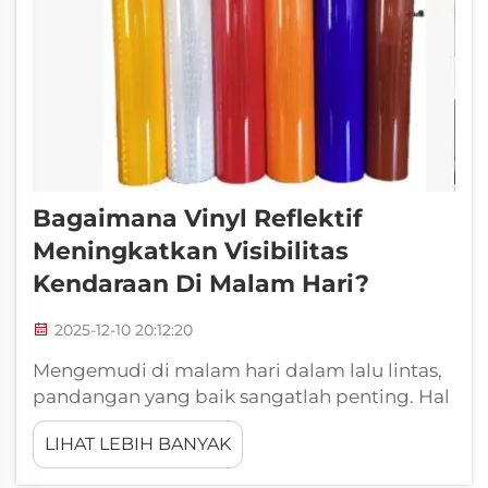
Bagaimana Vinyl Reflektif
Meningkatkan Visibilitas
Kendaraan Di Malam Hari?
2025-12-10 20:12:20
Mengemudi di malam hari dalam lalu lintas,
pandangan yang baik sangatlah penting. Hal
tersebut membantu Anda melihat jalan,
LIHAT LEBIH BANYAK
kendaraan lain, bahkan pejalan kaki. Namun
salah satu strategi terbaik agar pengendara