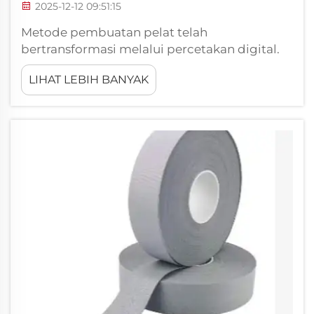
2025-12-12 09:51:15
Metode pembuatan pelat telah
bertransformasi melalui percetakan digital.
Sangat menggembirakan bagaimana
LIHAT LEBIH BANYAK
teknologi ini terus berkembang dan
meningkat. Perusahaan seperti Xiangying
mendorong perubahan ini. Mereka
memproduksi papan signage dengan
percetakan digital yang...