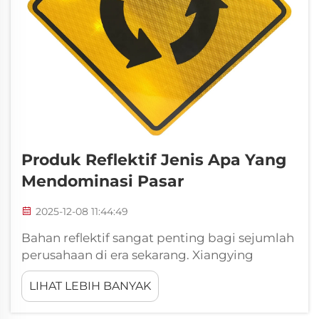
Produk Reflektif Jenis Apa Yang
Mendominasi Pasar
2025-12-08 11:44:49
Bahan reflektif sangat penting bagi sejumlah
perusahaan di era sekarang. Xiangying
memproduksi berbagai jenis produk reflektif
LIHAT LEBIH BANYAK
yang membantu orang tetap aman dan
terlihat. Produk-produk ini ada di jalan raya,