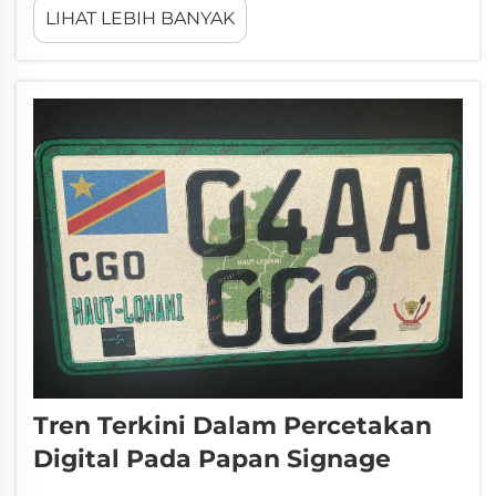
LIHAT LEBIH BANYAK
pilihan utama untuk rambu keselamatan.
Anda ingin melihat rambu peringatan
dengan jelas jika sedang mengemudi pada
malam hari atau berjalan kaki...
Tren Terkini Dalam Percetakan
Digital Pada Papan Signage