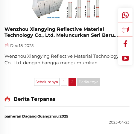
Wenzhou Xiangying Reflective Material
Technology Co., Ltd. Meluncurkan Seri Baru
Film Pelindung Cat TPU PPF Berkinerja Tinggi
Dec 18, 2025
Wenzhou Xiangying Reflective Material Technology
Co., Ltd. dengan bangga mengumumkan
peluncuran resmi Seri TPU PPF (Paint Protection
Film) yang baru dikembangkan, yang merupakan
langkah besar dalam inovasi teknologi dan produk
Sebelumnya
1
2
Berikutnya
perusahaan...
Berita Terpanas
pameran Dagang Guangzhou 2025
2025-04-23