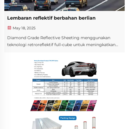
Lembaran reflektif berbahan berlian
May 18, 2025
Diamond Grade Reflective Sheeting menggunakan
teknologi retroreflektif full-cube untuk meningkatkan
kinerja rambu lalu lintas pada segala waktu dan bagi
semua pengemudi. Bahkan di lokasi-lokasi yang kurang
menguntungkan sekalipun, produk ini menyediakan
rambu yang dapat diandalkan bagi pengemudi. Bahkan,
efisiensinya hampir mencapai 100%...