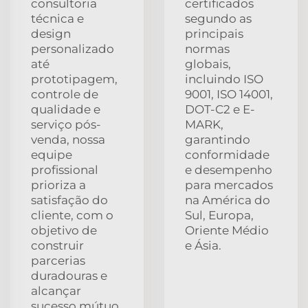
consultoria
certificados
técnica e
segundo as
design
principais
personalizado
normas
até
globais,
prototipagem,
incluindo ISO
controle de
9001, ISO 14001,
qualidade e
DOT-C2 e E-
serviço pós-
MARK,
venda, nossa
garantindo
equipe
conformidade
profissional
e desempenho
prioriza a
para mercados
satisfação do
na América do
cliente, com o
Sul, Europa,
objetivo de
Oriente Médio
construir
e Ásia.
parcerias
duradouras e
alcançar
sucesso mútuo.