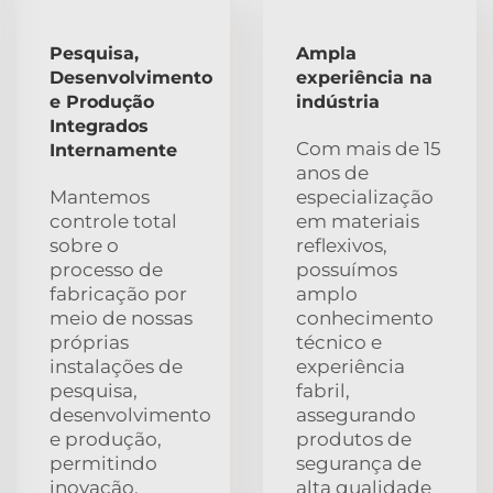
Pesquisa,
Ampla
Desenvolvimento
experiência na
e Produção
indústria
Integrados
Com mais de 15
Internamente
anos de
Mantemos
especialização
controle total
em materiais
sobre o
reflexivos,
processo de
possuímos
fabricação por
amplo
meio de nossas
conhecimento
próprias
técnico e
instalações de
experiência
pesquisa,
fabril,
desenvolvimento
assegurando
e produção,
produtos de
permitindo
segurança de
inovação,
alta qualidade