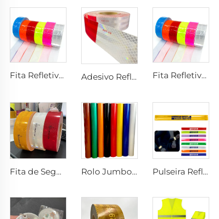
Fita Refletiva Xadrez de PVC para Costurar, Tecido Refletivo para Jaquetas, Coletes e Bolsas
Fita Refletiva Xadrez de PVC para Costurar, Tecido Refletivo para Jaquetas, Coletes e Bolsas
Adesivo Refletivo Vermelho e Branco, Fita Refletora, Fita Refletiva Dot C2 para Caminhão
Fita de Segurança Retrorrefletiva Ultra Brilhante ECE 104R para Caminhão e Reboque
Rolo Jumbo de Vinil Refletivo 3200, Filme de Folha Refletiva para Placa de Veículo
Pulseira Refletiva de PVC com Fecho de Estalo, Pulseira de Estalo Refletiva para Atividades ao Ar Livre