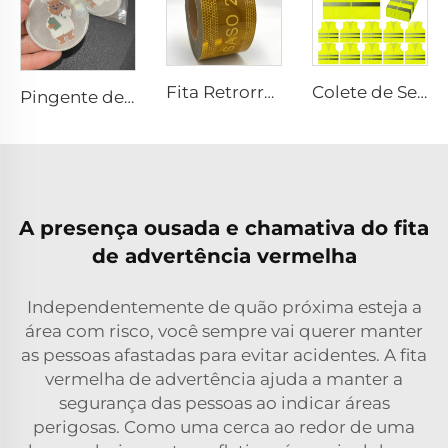
Colete de Segurança Refletivo em Malha com Logo Personalizado, Jaqueta de Segurança com Zíper Refletivo para Construção
Fita Retrorrefletiva SASO 2913 Amarela, Adesivo Retrorrefletivo para Caminhão e Reboque
Pingente de Segurança de Alta Visibilidade Personalizado, Brinde Promocional com Fecho Refletivo, Etiqueta para Mala com Cordão Personalizado em PVC
A presença ousada e chamativa do fita
de advertência vermelha
Independentemente de quão próxima esteja a
área com risco, você sempre vai querer manter
as pessoas afastadas para evitar acidentes. A fita
vermelha de advertência ajuda a manter a
segurança das pessoas ao indicar áreas
perigosas. Como uma cerca ao redor de uma