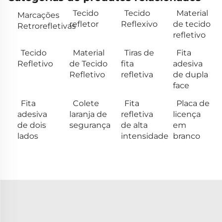
Tecido
Tecido
Material
Marcações
refletor
Reflexivo
de tecido
Retrorefletivas
refletivo
Tecido
Material
Tiras de
Fita
Refletivo
de Tecido
fita
adesiva
Refletivo
refletiva
de dupla
face
Fita
Colete
Fita
Placa de
adesiva
laranja de
refletiva
licença
de dois
segurança
de alta
em
lados
intensidade
branco