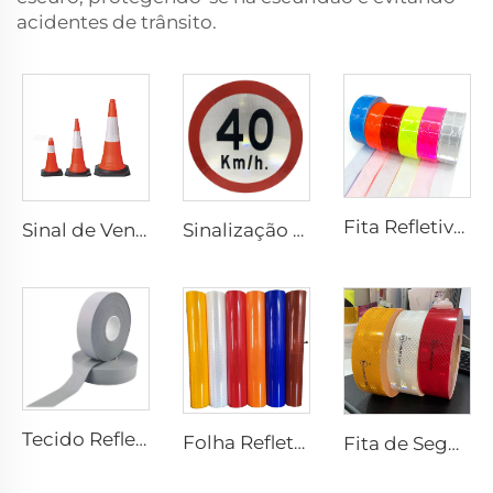
acidentes de trânsito.
Fita Refletiva Xadrez de PVC para Costurar, Tecido Refletivo para Jaquetas, Coletes e Bolsas
Sinal de Venda Quente Cones de Trânsito de PVC Flexível Refletivo de Segurança
Sinalização Refletiva Personalizada de Preço Barato para Segurança no Trânsito
Tecido Refletivo Cinza, Fita Refletiva de Alta Luminosidade para Costurar em Coletes e Jaquetas
Folha Refletiva Prismática para Placa de Sinalização, Vinil Refletivo, Filme Refletivo Retrorrefletivo para Placa de Sinalização
Fita de Segurança Retrorrefletiva Ultra Brilhante ECE 104R para Caminhão e Reboque