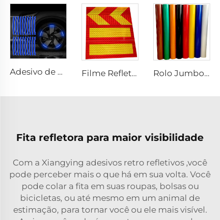
Adesivo de Borda Refletivo Azul para Roda de Carro ou Motocicleta, Adesivo Decorativo para Carro, Adesivo Refletivo de Aviso de Segurança Noturna para Carro
Filme Refletivo Personalizado com Placa de Alumínio para Parte Traseira de Caminhão
Rolo Jumbo de Vinil Refletivo 3200, Filme de Folha Refletiva para Placa de Veículo
Fita refletora para maior visibilidade
Com a Xiangying
adesivos retro refletivos
,você
pode perceber mais o que há em sua volta. Você
pode colar a fita em suas roupas, bolsas ou
bicicletas, ou até mesmo em um animal de
estimação, para tornar você ou ele mais visível.