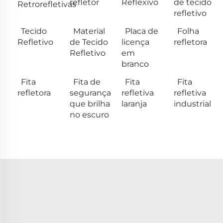
refletor
Reflexivo
de tecido
Retrorefletivas
refletivo
Tecido
Material
Placa de
Folha
Refletivo
de Tecido
licença
refletora
Refletivo
em
branco
Fita
Fita de
Fita
Fita
refletora
segurança
refletiva
refletiva
que brilha
laranja
industrial
no escuro