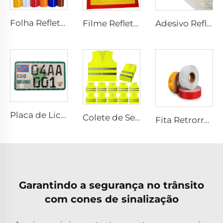
Folha Refletiva Prismática para Placa de Sinalização, Vinil Refletivo, Filme Refletivo Retrorrefletivo para Placa de Sinalização
Filme Refletivo Personalizado com Placa de Alumínio para Parte Traseira de Caminhão
Adesivo Refletivo Vermelho e Branco, Fita Refletora, Fita Refletiva Dot C2 para Caminhão
Placa de Licença Personalizada de Alumínio para Carro
Colete de Segurança Refletivo em Malha com Logo Personalizado, Jaqueta de Segurança com Zíper Refletivo para Construção
Fita Retrorrefletiva CE 104R de Fábrica, Adesivo para Caminhão
Garantindo a segurança no trânsito
com cones de sinalização