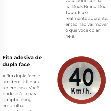
você pode confiar
na Duck Brand Duct
Tape. Ela é
realmente aderente,
então não vai mover
o que você colar
nela.
Fita adesiva de
dupla face
A fita dupla face é
um item útil para
ter em casa. Você
pode usá-la para
scrapbooking,
embrulhar