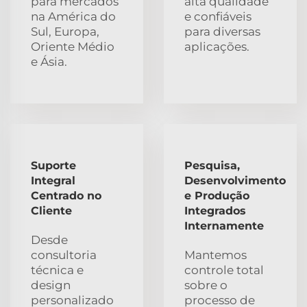
para mercados
alta qualidade
na América do
e confiáveis
Sul, Europa,
para diversas
Oriente Médio
aplicações.
e Ásia.
Suporte
Pesquisa,
Integral
Desenvolvimento
Centrado no
e Produção
Cliente
Integrados
Internamente
Desde
consultoria
Mantemos
técnica e
controle total
design
sobre o
personalizado
processo de