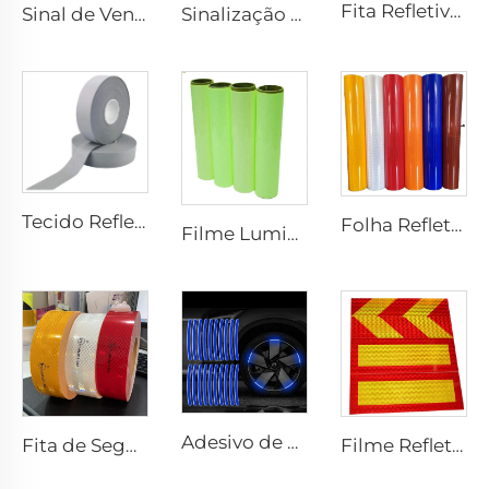
Fita Refletiva Xadrez de PVC para Costurar, Tecido Refletivo para Jaquetas, Coletes e Bolsas
Sinal de Venda Quente Cones de Trânsito de PVC Flexível Refletivo de Segurança
Sinalização Refletiva Personalizada de Preço Barato para Segurança no Trânsito
Tecido Refletivo Cinza, Fita Refletiva de Alta Luminosidade para Costurar em Coletes e Jaquetas
Folha Refletiva Prismática para Placa de Sinalização, Vinil Refletivo, Filme Refletivo Retrorrefletivo para Placa de Sinalização
Filme Luminoso, Papel Luminoso Autoadesivo com Brilho no Escuro, Adesivo Vinílico Fotoluminescente para Decoração
Adesivo de Borda Refletivo Azul para Roda de Carro ou Motocicleta, Adesivo Decorativo para Carro, Adesivo Refletivo de Aviso de Segurança Noturna para Carro
Fita de Segurança Retrorrefletiva Ultra Brilhante ECE 104R para Caminhão e Reboque
Filme Refletivo Personalizado com Placa de Alumínio para Parte Traseira de Caminhão