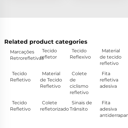
Related product categories
Tecido
Tecido
Material
Marcações
refletor
Reflexivo
de tecido
Retrorefletivas
refletivo
Tecido
Material
Colete
Fita
Refletivo
de Tecido
de
refletiva
Refletivo
ciclismo
adesiva
refletivo
Tecido
Colete
Sinais de
Fita
Refletivo
refletorizado
Trânsito
adesiva
antiderrapa