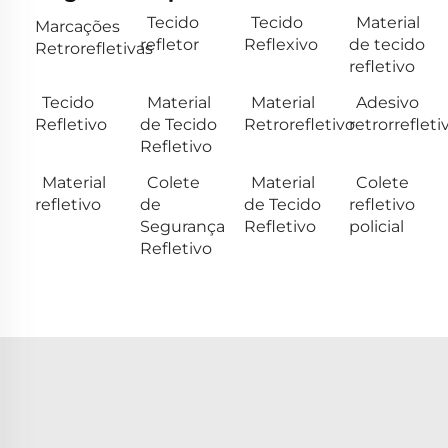
Tecido
Tecido
Material
Marcações
refletor
Reflexivo
de tecido
Retrorefletivas
refletivo
Tecido
Material
Material
Adesivo
Refletivo
de Tecido
Retrorefletivo
retrorrefleti
Refletivo
Material
Colete
Material
Colete
refletivo
de
de Tecido
refletivo
Segurança
Refletivo
policial
Refletivo