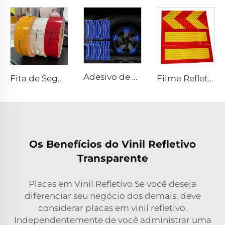
Adesivo de Borda Refletivo Azul para Roda de Carro ou Motocicleta, Adesivo Decorativo para Carro, Adesivo Refletivo de Aviso de Segurança Noturna para Carro
Fita de Segurança Retrorrefletiva Ultra Brilhante ECE 104R para Caminhão e Reboque
Filme Refletivo Personalizado com Placa de Alumínio para Parte Traseira de Caminhão
Os Benefícios do Vinil Refletivo
Transparente
Placas em Vinil Refletivo Se você deseja
diferenciar seu negócio dos demais, deve
considerar placas em vinil refletivo.
Independentemente de você administrar uma