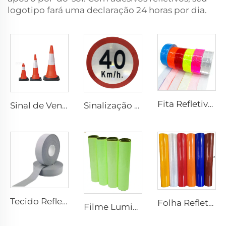
logotipo fará uma declaração 24 horas por dia.
Fita Refletiva Xadrez de PVC para Costurar, Tecido Refletivo para Jaquetas, Coletes e Bolsas
Sinal de Venda Quente Cones de Trânsito de PVC Flexível Refletivo de Segurança
Sinalização Refletiva Personalizada de Preço Barato para Segurança no Trânsito
Tecido Refletivo Cinza, Fita Refletiva de Alta Luminosidade para Costurar em Coletes e Jaquetas
Folha Refletiva Prismática para Placa de Sinalização, Vinil Refletivo, Filme Refletivo Retrorrefletivo para Placa de Sinalização
Filme Luminoso, Papel Luminoso Autoadesivo com Brilho no Escuro, Adesivo Vinílico Fotoluminescente para Decoração