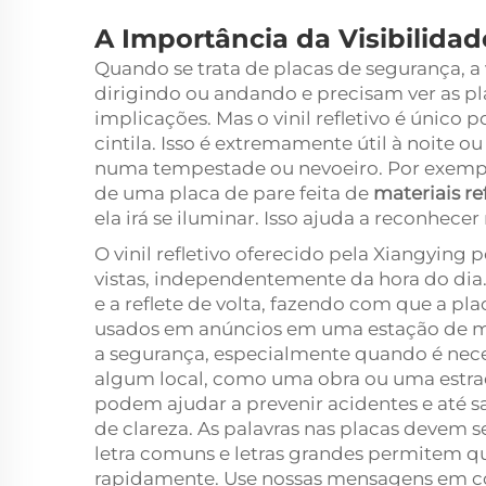
A Importância da Visibilidad
Quando se trata de placas de segurança, a 
dirigindo ou andando e precisam ver as 
implicações. Mas o vinil refletivo é único p
cintila. Isso é extremamente útil à noite
numa tempestade ou nevoeiro. Por exempl
de uma placa de pare feita de
materiais re
ela irá se iluminar. Isso ajuda a reconhec
O vinil refletivo oferecido pela Xiangying 
vistas, independentemente da hora do dia. 
e a reflete de volta, fazendo com que a pla
usados em anúncios em uma estação de me
a segurança, especialmente quando é neces
algum local, como uma obra ou uma estrad
podem ajudar a prevenir acidentes e até sal
de clareza. As palavras nas placas devem se
letra comuns e letras grandes permitem 
rapidamente. Use nossas mensagens em cor