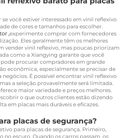
l reflexivo barato para placas
e você estiver interessado em vinil reflexivo
de de cores e tamanhos para escolher.
etor
,
experimente comprar com fornecedores
ização. Eles geralmente têm os melhores
 vender vinil reflexivo, mas poucas priorizam
tada como a Xiangying garante que você
cê pode procurar compradores em grande
ão econômica, especialmente se precisar de
negócios. É possível encontrar vinil reflexivo
 mas a seleção provavelmente será limitada.
oferece maior variedade e preços melhores.
escobrir o que outros clientes estão dizendo
ta em placas mais duráveis e eficazes.
 para placas de segurança?
letivo para placas de segurança. Primeiro,
o no escuro. Quando os carros passam, os