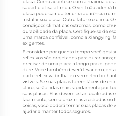
placa. Como acontece com a maioria dos ad
superfície lisa e limpa. O vinil não aderirá 
placa pode cair ou ter uma aparência rui
instalar sua placa. Outro fator é o clima. O v
condições climáticas extremas, como chuv
durabilidade da placa. Certifique-se de esc
uma marca confiável, como a Xiangying, fa
exigentes.
E considere por quanto tempo você gostari
reflexivos são projetados para durar anos
precisar de uma placa a longo prazo, pod
dure. Você também deverá levar em conta as
parte reflexiva brilha, e o vermelho brilh
visíveis. Se suas placas forem fáceis de e
claro, serão lidas mais rapidamente por to
suas placas. Elas devem estar localizadas 
facilmente, como próximas a estradas ou fo
coisas, você poderá tornar suas placas de vi
ajudar a manter todos seguros.