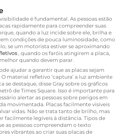
e
visibilidade é fundamental. As pessoas estão
placas rapidamente para compreender suas
orque, quando a luz incide sobre ele, brilha e
 ou em condições de pouca luminosidade, como
o, se um motorista estiver se aproximando
fletivos
, quando os faróis atingirem a placa,
er melhor quando devem parar.
pode ajudar a garantir que as placas sejam
O material refletivo ‘captura’ a luz ambiente
ca se destaque, disse Gray sobre os gráficos
trô de Times Square. Isso é importante para
sário alertar as pessoas sobre perigos em
a movimentada. Placas facilmente visíveis
var vidas. Não se trata tanto de brilho, mas
r facilmente legíveis à distância. Tipos de
que as pessoas compreendam o texto
es vibrantes ao criar suas placas de