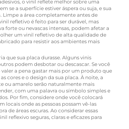
esivos, o vinil reflete melhor sobre uma
bem se a superfície estiver áspera ou suja, e sua
m. Limpe a área completamente antes de
inil refletivo é feito para ser durável, mas
a forte ou nevascas intensas, podem afetar a
olher um vinil refletivo de alta qualidade de
bricado para resistir aos ambientes mais
a que sua placa durasse. Alguns vinis
; outros podem desbotar ou descascar. Se você
e valer a pena gastar mais por um produto que
 cores e o design da sua placa. À noite, a
ante ou amarelo serão naturalmente mais
ntender, com uma palavra ou símbolo simples e
dos. Por fim, considere onde você colocará
em locais onde as pessoas possam vê-las
ra de áreas escuras. Ao considerar essas
nil reflexivo seguras, claras e eficazes para