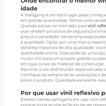
Onde encontrar o melhor vini
idade
A Xiangying é um bom lugar para começar s
em grande quantidade. Temos uma varieda
Quando estiver no mercado para
vinil refl
que vendem produtos de segurança e sinal
preços e variedade. Várias empresas podem
a qualidade. Optar por uma marca respei
obtenha materiais de alta qualidade. Vo
quantidade online. Essa pode ser uma opç
muito vinil para um projeto grande ou para 
em lojas locais de material de construção,
Recorrer a um distribuidor especializado 
Certifique-se sempre de ler avaliações e d
sobre o produto. Qualidade excelente resul
Por que usar vinil reflexivo
Existem tantas vantagens em usar vinil ref
porque torna as placas fáceis de ver mesm