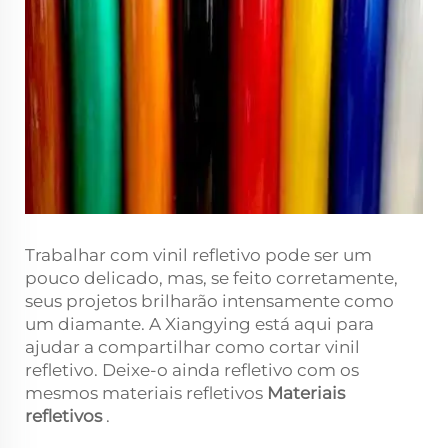
Trabalhar com vinil refletivo pode ser um
pouco delicado, mas, se feito corretamente,
seus projetos brilharão intensamente como
um diamante. A Xiangying está aqui para
ajudar a compartilhar como cortar vinil
refletivo. Deixe-o ainda refletivo com os
mesmos materiais refletivos
Materiais
refletivos
.