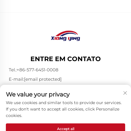
ENTRE EM CONTATO
Tel.:
+86-577-6451-0008
E-mail:
[email protected]
Add: 3º Andar, Bloco 4, Juli Micro Park, 1-89 Songtao
We value your privacy
Road, Longgang, Wenzhou, Zhejiang, China 325802
We use cookies and similar tools to provide our services.
If you don't want to accept all cookies, click Personalize
cookies.
Direitos Autorais © Wenzhou Xiangying Reflective
Materials Science Technology Co., Ltd. Todos os Direitos
Reservados -
Política de Privacidade
-
Blog
Accept all