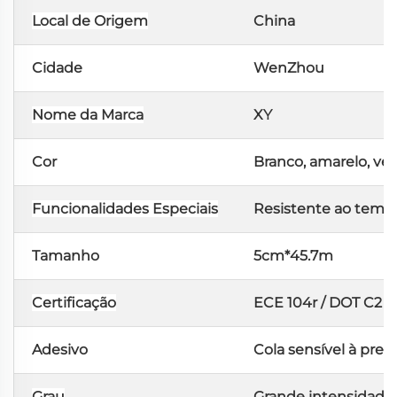
Local de Origem
China
Cidade
WenZhou
Nome da Marca
XY
Cor
Branco, amarelo, ver
Funcionalidades Especiais
Resistente ao tempo,
Tamanho
5cm*45.7m
Certificação
ECE 104r / DOT C2
Adesivo
Cola sensível à pres
Grau
Grande intensidade