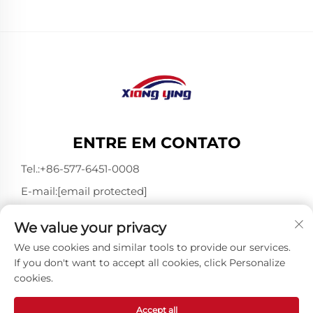
ENTRE EM CONTATO
Tel.:
+86-577-6451-0008
E-mail:
[email protected]
Add: 3º Andar, Bloco 4, Juli Micro Park, 1-89 Songtao
We value your privacy
Road, Longgang, Wenzhou, Zhejiang, China 325802
We use cookies and similar tools to provide our services.
If you don't want to accept all cookies, click Personalize
cookies.
Direitos Autorais © Wenzhou Xiangying Reflective
Materials Science Technology Co., Ltd. Todos os Direitos
Reservados -
Política de Privacidade
-
Blog
Accept all