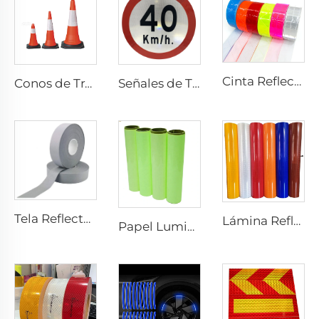
Cinta Reflectante de PVC con Diseño Cuadros, Tela Reflectante para Chaquetas, Prendas, Chalecos y Bolsos
Conos de Tráfico Reflectantes Flexibles de PVC para Seguridad Vial en Oferta
Señales de Tráfico Reflectantes Personalizadas de Precio Económico por Fábrica
Tela Reflectante Gris, Cinta Reflectante de Alta Luminosidad para Coser en Prendas, Chalecos y Chaquetas
Lámina Reflectante Prismática para Señales de Tráfico, Vinilo Reflectante, Película Retroreflectante para Placas Señalizadoras
Papel Luminiscente Adhesivo, Papel Autoluminiscente Adhesivo, Adhesivo Vinílico Fotoluminiscente para Decoración