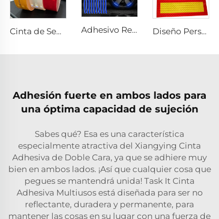
Adhesivo Reflectante para el Borde de la Rueda de Coche o Motocicleta, Decorativo y de Seguridad, Adhesivos para Coche Reflectantes para Seguridad Nocturna
Cinta de Seguridad Retroreflectante Ultra Brillante ECE 104R para Camión y Remolque
Diseño Personalizado Lámina Reflectante de Aluminio para Parte Trasera de Camión
Adhesión fuerte en ambos lados para
una óptima capacidad de sujeción
Sabes qué? Esa es una característica
especialmente atractiva del Xiangying Cinta
Adhesiva de Doble Cara, ya que se adhiere muy
bien en ambos lados. ¡Así que cualquier cosa que
pegues se mantendrá unida! Task It Cinta
Adhesiva Multiusos está diseñada para ser no
reflectante, duradera y permanente, para
mantener las cosas en su lugar con una fuerza de