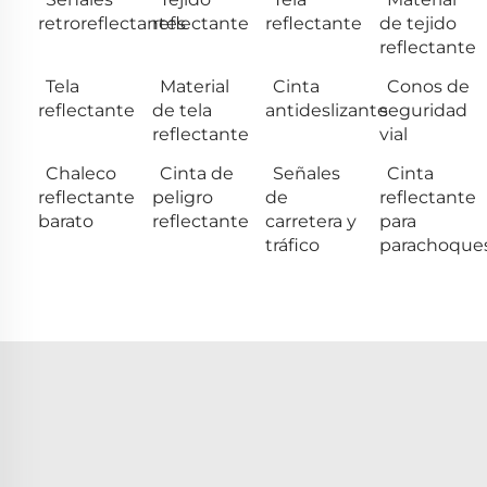
retroreflectantes
reflectante
reflectante
de tejido
reflectante
Tela
Material
Cinta
Conos de
reflectante
de tela
antideslizante
seguridad
reflectante
vial
Chaleco
Cinta de
Señales
Cinta
reflectante
peligro
de
reflectante
barato
reflectante
carretera y
para
tráfico
parachoque