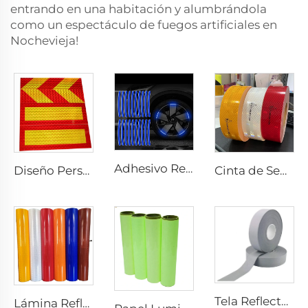
entrando en una habitación y alumbrándola
como un espectáculo de fuegos artificiales en
Nochevieja!
Adhesivo Reflectante para el Borde de la Rueda de Coche o Motocicleta, Decorativo y de Seguridad, Adhesivos para Coche Reflectantes para Seguridad Nocturna
Diseño Personalizado Lámina Reflectante de Aluminio para Parte Trasera de Camión
Cinta de Seguridad Retroreflectante Ultra Brillante ECE 104R para Camión y Remolque
Tela Reflectante Gris, Cinta Reflectante de Alta Luminosidad para Coser en Prendas, Chalecos y Chaquetas
Lámina Reflectante Prismática para Señales de Tráfico, Vinilo Reflectante, Película Retroreflectante para Placas Señalizadoras