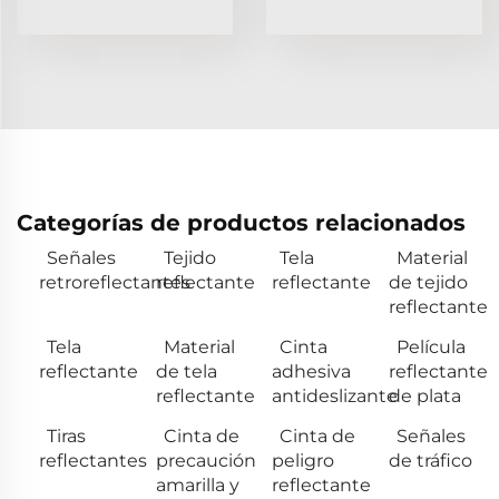
Categorías de productos relacionados
Señales
Tejido
Tela
Material
retroreflectantes
reflectante
reflectante
de tejido
reflectante
Tela
Material
Cinta
Película
reflectante
de tela
adhesiva
reflectante
reflectante
antideslizante
de plata
Tiras
Cinta de
Cinta de
Señales
reflectantes
precaución
peligro
de tráfico
amarilla y
reflectante