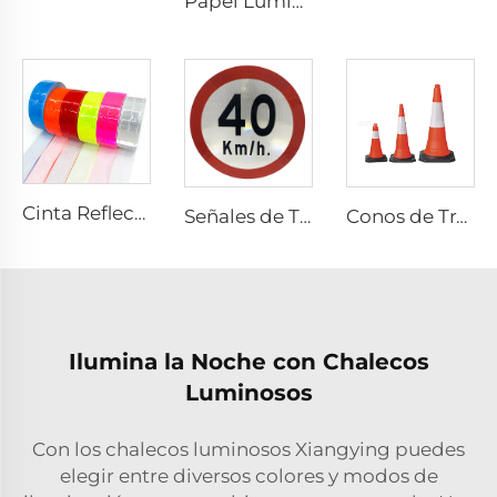
Papel Luminiscente Adhesivo, Papel Autoluminiscente Adhesivo, Adhesivo Vinílico Fotoluminiscente para Decoración
Cinta Reflectante de PVC con Diseño Cuadros, Tela Reflectante para Chaquetas, Prendas, Chalecos y Bolsos
Señales de Tráfico Reflectantes Personalizadas de Precio Económico por Fábrica
Conos de Tráfico Reflectantes Flexibles de PVC para Seguridad Vial en Oferta
Ilumina la Noche con Chalecos
Luminosos
Con los chalecos luminosos Xiangying puedes
elegir entre diversos colores y modos de