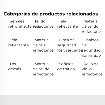
Categorías de productos relacionados
Señales
Tejido
Tela
Material
retroreflectantes
reflectante
reflectante
de tejido
reflectante
Tela
Material
Cinta de
Chaleco
reflectante
de tela
seguridad
de
reflectante
fosforescente
seguridad
iluminado
Las
Material
Señales
Rollo de
demás
de tejido
de tráfico
vinilo
reflectante
reflectante