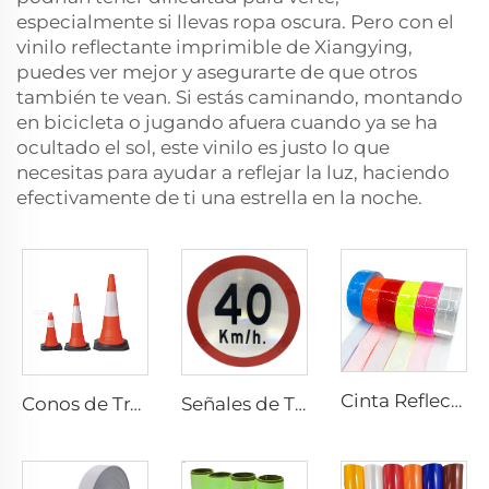
especialmente si llevas ropa oscura. Pero con el
vinilo reflectante imprimible de Xiangying,
puedes ver mejor y asegurarte de que otros
también te vean. Si estás caminando, montando
en bicicleta o jugando afuera cuando ya se ha
ocultado el sol, este vinilo es justo lo que
necesitas para ayudar a reflejar la luz, haciendo
efectivamente de ti una estrella en la noche.
Cinta Reflectante de PVC con Diseño Cuadros, Tela Reflectante para Chaquetas, Prendas, Chalecos y Bolsos
Conos de Tráfico Reflectantes Flexibles de PVC para Seguridad Vial en Oferta
Señales de Tráfico Reflectantes Personalizadas de Precio Económico por Fábrica