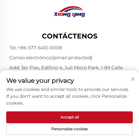
CONTÁCTENOS
Tel.:
+86-577-6451-0008
Correo electrónico:
[email protected]
Add: 3er Piso, Edificio 4, Juli Micro Park, 1-89 Calle
Songtao, Longgang, Wenzhou, Zhejiang, China
We value your privacy
325802
We use cookies and similar tools to provide our services.
If you don't want to accept all cookies, click Personalize
cookies.
Derechos de autor © Wenzhou Xiangying Reflective
Materials Science Technology Co., Ltd. Todos los
derechos reservados -
Política de privacidad
-
Blog
Accept all
Personalize cookies