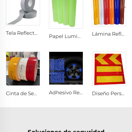
Tela Reflectante Gris, Cinta Reflectante de Alta Luminosidad para Coser en Prendas, Chalecos y Chaquetas
Lámina Reflectante Prismática para Señales de Tráfico, Vinilo Reflectante, Película Retroreflectante para Placas Señalizadoras
Papel Luminiscente Adhesivo, Papel Autoluminiscente Adhesivo, Adhesivo Vinílico Fotoluminiscente para Decoración
Adhesivo Reflectante para el Borde de la Rueda de Coche o Motocicleta, Decorativo y de Seguridad, Adhesivos para Coche Reflectantes para Seguridad Nocturna
Cinta de Seguridad Retroreflectante Ultra Brillante ECE 104R para Camión y Remolque
Diseño Personalizado Lámina Reflectante de Aluminio para Parte Trasera de Camión
Soluciones de seguridad