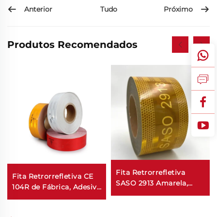
Anterior
Próximo
Tudo
Produtos Recomendados
Fita Retrorrefletiva
Fita Retrorrefletiva CE
SASO 2913 Amarela,
104R de Fábrica, Adesivo
Adesivo Retrorrefletivo
para Caminhão
para Caminhão e
Reboque