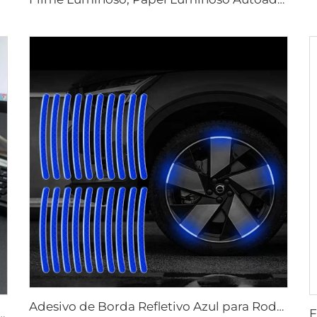
Adesivo de Borda Refletivo Azul para Roda de Carro ou Motocicleta, Adesivo Decorativo para Carro, Adesivo Refletivo de Aviso de Segurança Noturna para Carro
refletiva Ultra Brilhante ECE 104R para Caminhão e Reboque