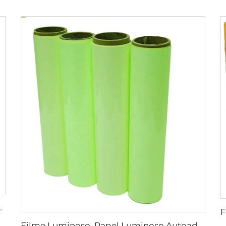
Luminosidade para Costurar em Coletes e Jaquetas
Filme Luminoso, Papel Luminoso Autoadesivo com Brilho no Escuro, Adesivo Vinílico Fotoluminescente para Decoração