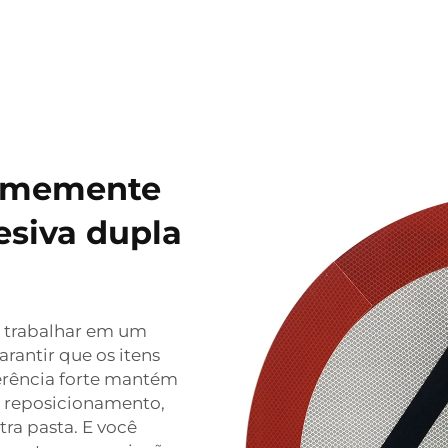
irmemente
esiva dupla
u trabalhar em um
arantir que os itens
erência forte mantém
e reposicionamento,
ra pasta. E você