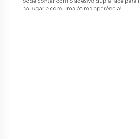
pode contar com o adesivo dupla face para 
no lugar e com uma ótima aparência!