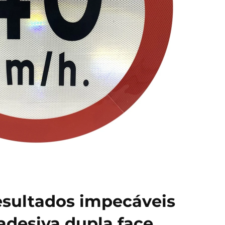
sultados impecáveis
 adesiva dupla face