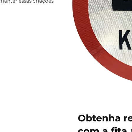
manter essas criações
Obtenha re
com a fita