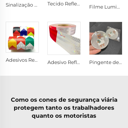
Tecido Refletivo Cinza, Fita Refletiva de Alta Luminosidade para Costurar em Coletes e Jaquetas
Sinalização Refletiva Personalizada de Preço Barato para Segurança no Trânsito
Filme Luminoso, Papel Luminoso Autoadesivo com Brilho no Escuro, Adesivo Vinílico Fotoluminescente para Decoração
Adesivos Retrorrefletivos Prismáticos de PVC com Preço Barato, Fita Refletiva para Caminhão
Adesivo Refletivo Vermelho e Branco, Fita Refletora, Fita Refletiva Dot C2 para Caminhão
Pingente de Segurança de Alta Visibilidade Personalizado, Brinde Promocional com Fecho Refletivo, Etiqueta para Mala com Cordão Personalizado em PVC
Como os cones de segurança viária
protegem tanto os trabalhadores
quanto os motoristas