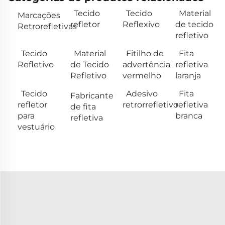
Tecido
Tecido
Material
Marcações
refletor
Reflexivo
de tecido
Retrorefletivas
refletivo
Tecido
Material
Fitilho de
Fita
Refletivo
de Tecido
advertência
refletiva
Refletivo
vermelho
laranja
Tecido
Adesivo
Fita
Fabricante
refletor
retrorrefletivo
refletiva
de fita
para
branca
refletiva
vestuário