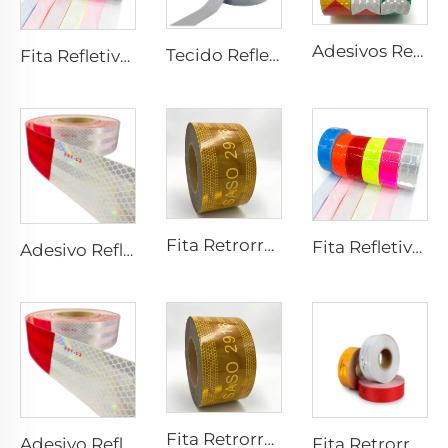
Adesivos Retrorrefletivos Prismáticos de PVC com Preço Barato, Fita Refletiva para Caminhão
Tecido Refletivo Cinza, Fita Refletiva de Alta Luminosidade para Costurar em Coletes e Jaquetas
Fita Refletiva Xadrez de PVC para Costurar, Tecido Refletivo para Jaquetas, Coletes e Bolsas
Fita Retrorrefletiva SASO 2913 Amarela, Adesivo Retrorrefletivo para Caminhão e Reboque
Fita Refletiva Xadrez de PVC para Costurar, Tecido Refletivo para Jaquetas, Coletes e Bolsas
Adesivo Refletivo Vermelho e Branco, Fita Refletora, Fita Refletiva Dot C2 para Caminhão
Fita Retrorrefletiva SASO 2913 Amarela, Adesivo Retrorrefletivo para Caminhão e Reboque
Adesivo Refletivo Vermelho e Branco, Fita Refletora, Fita Refletiva Dot C2 para Caminhão
Fita Retrorrefletiva CE 104R de Fábrica, Adesivo para Caminhão