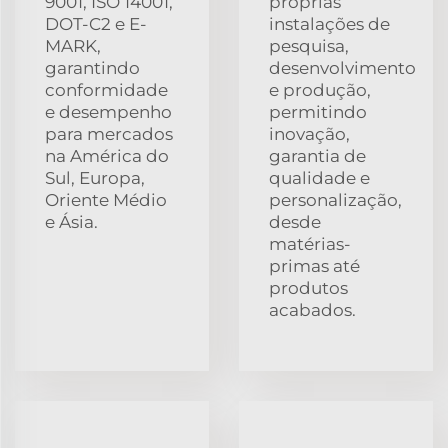
9001, ISO 14001,
próprias
DOT-C2 e E-
instalações de
MARK,
pesquisa,
garantindo
desenvolvimento
conformidade
e produção,
e desempenho
permitindo
para mercados
inovação,
na América do
garantia de
Sul, Europa,
qualidade e
Oriente Médio
personalização,
e Ásia.
desde
matérias-
primas até
produtos
acabados.