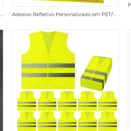
Sinalização Refletiva Personalizada de Preço Barato para Segurança no Trânsito
Adesivo Refletivo Personalizado em PET/PVC com Letras Árabes, Longo para Veículo /Proibido Fumar/Mantenha Distância/Extintor de Incêndio/Perigo para ARÁBIA SAUDITA