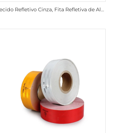
Tecido Refletivo Cinza, Fita Refletiva de Alta Luminosidade para Costurar em Coletes e Jaquetas