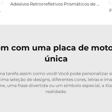
Adesivos Retrorrefletivos Prismáticos de PVC com Preço Barato, Fita Refletiva para Caminhão
io para Parte Traseira de Caminhão
em com uma placa de moto
única
ma tarefa assim como você! Você pode personalizar s
ima seleção de designs, diferentes cores, letras e im
ome, uma frase divertida ou um símbolo especial, a Xi
realidade.