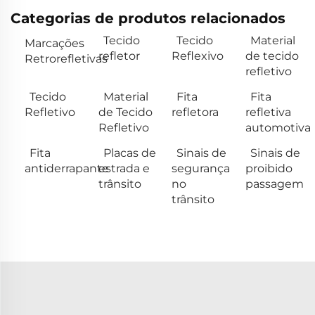
Categorias de produtos relacionados
Tecido
Tecido
Material
Marcações
refletor
Reflexivo
de tecido
Retrorefletivas
refletivo
Tecido
Material
Fita
Fita
Refletivo
de Tecido
refletora
refletiva
Refletivo
automotiva
Fita
Placas de
Sinais de
Sinais de
antiderrapante
estrada e
segurança
proibido
trânsito
no
passagem
trânsito