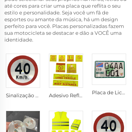
até cores para criar uma placa que reflita o seu
estilo e personalidade. Seja você um fã de
esportes ou amante da música, há um design
perfeito para você. Placas personalizadas fazem
sua motocicleta se destacar e dão a VOCÊ uma
identidade.
Placa de Licença Personalizada de Alumínio para Carro
Sinalização Refletiva Personalizada de Preço Barato para Segurança no Trânsito
Adesivo Refletivo Personalizado em PET/PVC com Letras Árabes, Longo para Veículo /Proibido Fumar/Mantenha Distância/Extintor de Incêndio/Perigo para ARÁBIA SAUDITA