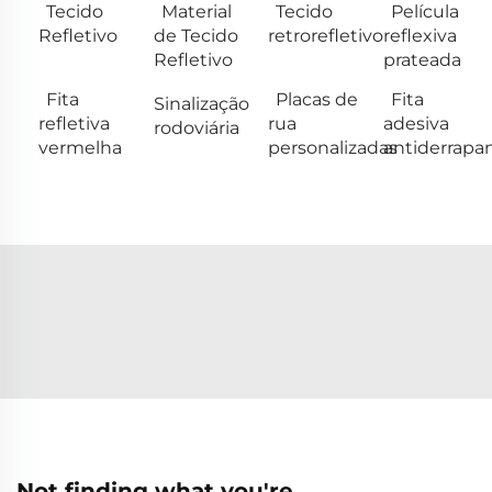
Tecido
Material
Tecido
Película
Refletivo
de Tecido
retrorefletivo
reflexiva
Refletivo
prateada
Fita
Placas de
Fita
Sinalização
refletiva
rua
adesiva
rodoviária
vermelha
personalizadas
antiderrapa
Not finding what you're