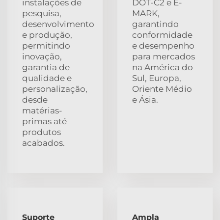
instalações de
DOT-C2 e E-
pesquisa,
MARK,
desenvolvimento
garantindo
e produção,
conformidade
permitindo
e desempenho
inovação,
para mercados
garantia de
na América do
qualidade e
Sul, Europa,
personalização,
Oriente Médio
desde
e Ásia.
matérias-
primas até
produtos
acabados.
Suporte
Ampla