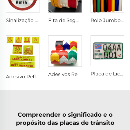
Sinalização Refletiva Personalizada de Preço Barato para Segurança no Trânsito
Fita de Segurança Retrorrefletiva Ultra Brilhante ECE 104R para Caminhão e Reboque
Rolo Jumbo de Vinil Refletivo 3200, Filme de Folha Refletiva para Placa de Veículo
Placa de Licença Personalizada de Alumínio para Carro
Adesivos Retrorrefletivos Prismáticos de PVC com Preço Barato, Fita Refletiva para Caminhão
Adesivo Refletivo Personalizado em PET/PVC com Letras Árabes, Longo para Veículo /Proibido Fumar/Mantenha Distância/Extintor de Incêndio/Perigo para ARÁBIA SAUDITA
Compreender o significado e o
propósito das placas de trânsito