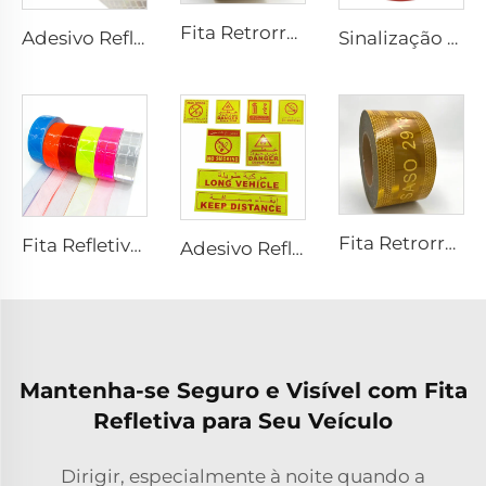
Fita Retrorrefletiva SASO 2913 Amarela, Adesivo Retrorrefletivo para Caminhão e Reboque
Adesivo Refletivo Vermelho e Branco, Fita Refletora, Fita Refletiva Dot C2 para Caminhão
Sinalização Refletiva Personalizada de Preço Barato para Segurança no Trânsito
Fita Retrorrefletiva SASO 2913 Amarela, Adesivo Retrorrefletivo para Caminhão e Reboque
Fita Refletiva Xadrez de PVC para Costurar, Tecido Refletivo para Jaquetas, Coletes e Bolsas
Adesivo Refletivo Personalizado em PET/PVC com Letras Árabes, Longo para Veículo /Proibido Fumar/Mantenha Distância/Extintor de Incêndio/Perigo para ARÁBIA SAUDITA
Mantenha-se Seguro e Visível com Fita
Refletiva para Seu Veículo
Dirigir, especialmente à noite quando a