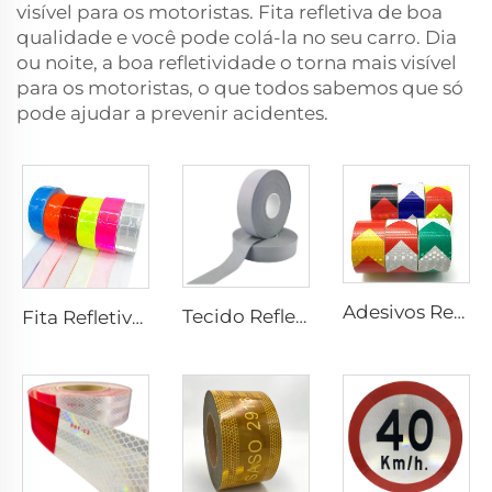
visível para os motoristas. Fita refletiva de boa
qualidade e você pode colá-la no seu carro. Dia
ou noite, a boa refletividade o torna mais visível
para os motoristas, o que todos sabemos que só
pode ajudar a prevenir acidentes.
Adesivos Retrorrefletivos Prismáticos de PVC com Preço Barato, Fita Refletiva para Caminhão
Tecido Refletivo Cinza, Fita Refletiva de Alta Luminosidade para Costurar em Coletes e Jaquetas
Fita Refletiva Xadrez de PVC para Costurar, Tecido Refletivo para Jaquetas, Coletes e Bolsas