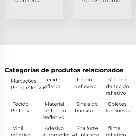
acabados.
sucesso mútuo.
Categorias de produtos relacionados
Tecido
Tecido
Material
Marcações
refletor
Reflexivo
de tecido
Retrorefletivas
refletivo
Tecido
Material
Sinais de
Coletes
Refletivo
de Tecido
Trânsito
luminosos
Refletivo
Vinil
Adesivo
Fita forte
filme
refletivo
autorrrefletivo
dupla face
refletivo