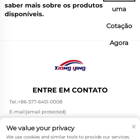
saber mais sobre os produtos
uma
disponíveis.
Cotação
Agora
ENTRE EM CONTATO
Tel.:
+86-577-6451-0008
E-mail:
[email protected]
Add: 3º Andar, Bloco 4, Juli Micro Park, 1-89 Songtao
We value your privacy
Road, Longgang, Wenzhou, Zhejiang, China 325802
We use cookies and similar tools to provide our services.